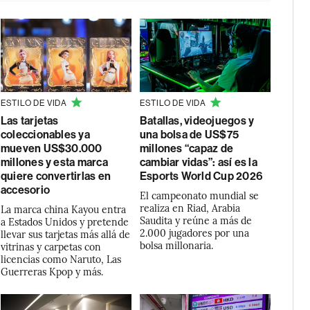
ESTILO DE VIDA
ESTILO DE VIDA
Las tarjetas
Batallas, videojuegos y
coleccionables ya
una bolsa de US$75
mueven US$30.000
millones “capaz de
millones y esta marca
cambiar vidas”: así es la
quiere convertirlas en
Esports World Cup 2026
accesorio
El campeonato mundial se
realiza en Riad, Arabia
La marca china Kayou entra
Saudita y reúne a más de
a Estados Unidos y pretende
2.000 jugadores por una
llevar sus tarjetas más allá de
bolsa millonaria.
vitrinas y carpetas con
licencias como Naruto, Las
Guerreras Kpop y más.