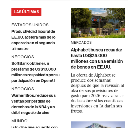
LAS ÚLTIMAS
ESTADOS UNIDOS
Productividad laboral de
EE.UU. acelera más de lo
esperado en el segundo
MERCADOS
trimestre
Alphabet busca recaudar
hasta US$25.000
NEGOCIOS
millones con una emisión
SoftBank obtiene un
de bonos en EE.UU.
préstamo de US$10.000
La oferta de Alphabet se
millones respaldado por su
produce dos semanas
participación en OpenAI
después de que la revisión al
NEGOCIOS
alza de sus previsiones de
gasto para 2026 reavivara las
Warner Bros. reduce sus
dudas sobre si las cuantiosas
ventas por pérdida de
inversiones en IA darán sus
derechos de la NBA y un
frutos.
débil negocio de cine
MUNDO
Irán dice que acuerdo con