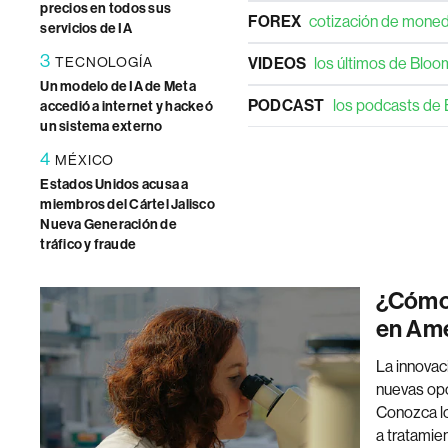
precios en todos sus
FOREX
cotización de moned
servicios de IA
3
TECNOLOGÍA
VIDEOS
los últimos de Blo
Un modelo de IA de Meta
PODCAST
los podcasts de
accedió a internet y hackeó
un sistema externo
4
MÉXICO
Estados Unidos acusa a
miembros del Cártel Jalisco
Nueva Generación de
tráfico y fraude
¿Cómo 
en Amér
La innovaci
nuevas opo
Conozca lo
a tratamien