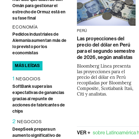
Omán para gestionar el
estrecho de Ormuz está en
su fase final
ECONOMÍA
PERÚ
Pedidos industriales de
Las proyecciones del
Alemania aumentan más de
precio del dólar en Perú
lo previsto por los
para el segundo semestre
economistas
de 2026, según analistas
Bloomberg Línea presenta
MÁS LEÍDAS
las proyecciones para el
precio del dólar en Perú
1
NEGOCIOS
recopiladas por Bloomberg
SoftBank supera las
Composite, Scotiabank Itaú,
expectativas de ganancias
Citi y analistas.
gracias al repunte de
acciones de fabricantes de
chips
2
NEGOCIOS
DeepSeek prepara un
VER +
sobre Latinoamérica 
aumento significativo de