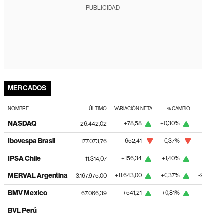
PUBLICIDAD
MERCADOS
NOMBRE
ÚLTIMO
VARIACIÓN NETA
% CAMBIO
NASDAQ
+78,58
+0,30%
-214,
26.442,02
Ibovespa Brasil
-652,41
-0,37%
+4626,
177.073,76
IPSA Chile
+156,34
+1,40%
+435,
11.314,07
MERVAL Argentina
+11.643,00
+0,37%
-99.507,
3.167.975,00
BMV Mexico
+541,21
+0,81%
-427,
67.066,39
BVL Perú