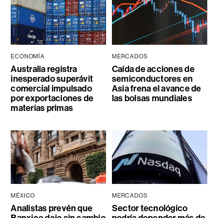
ECONOMÍA
MERCADOS
Australia registra
Caída de acciones de
inesperado superávit
semiconductores en
comercial impulsado
Asia frena el avance de
por exportaciones de
las bolsas mundiales
materias primas
MÉXICO
MERCADOS
Analistas prevén que
Sector tecnológico
Banxico deje sin cambio
podría depender más de