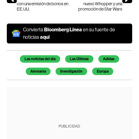
con una emisión de bonos en
nuevo Whopper y una
EE.UU.
promoción de Star Wars
Convierta
Bloomberg Línea
en su fuente de
noticias
aquí
Temas de este artículo
Las noticias del día
Las Últimas
Adidas
Alemania
Investigación
Europa
PUBLICIDAD