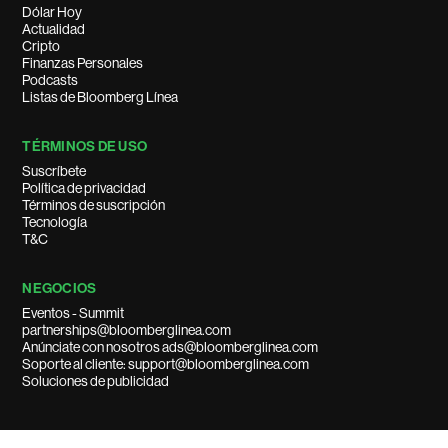
Dólar Hoy
Actualidad
Cripto
Finanzas Personales
Podcasts
Listas de Bloomberg Línea
TÉRMINOS DE USO
Suscríbete
Política de privacidad
Términos de suscripción
Tecnología
T&C
NEGOCIOS
Eventos - Summit
partnerships@bloomberglinea.com
Anúnciate con nosotros ads@bloomberglinea.com
Soporte al cliente: support@bloomberglinea.com
Soluciones de publicidad