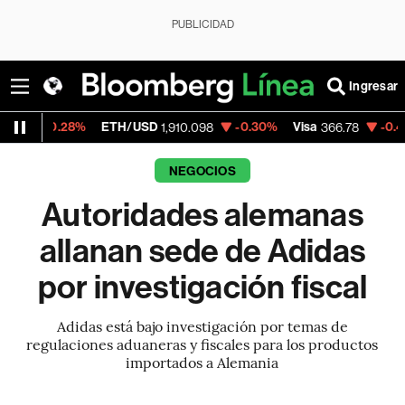
PUBLICIDAD
Ingresar
8%
ETH/USD
-0.30%
Visa
-0.48%
Mercad
1,910.098
366.78
NEGOCIOS
Autoridades alemanas
allanan sede de Adidas
por investigación fiscal
Adidas está bajo investigación por temas de
regulaciones aduaneras y fiscales para los productos
importados a Alemania