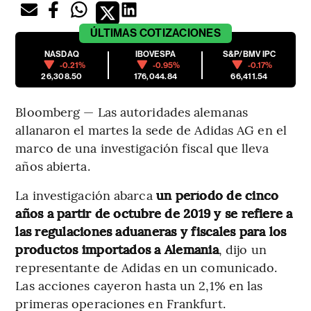
ÚLTIMAS
COTIZACIONES
NASDAQ
IBOVESPA
S&P/BMV IPC
-0.21%
-0.95%
-0.17%
26,308.50
176,044.84
66,411.54
Bloomberg — Las autoridades alemanas
allanaron el martes la sede de Adidas AG en el
marco de una investigación fiscal que lleva
años abierta.
La investigación abarca
un período de cinco
años a partir de octubre de 2019 y se refiere a
las regulaciones aduaneras y fiscales para los
productos importados a Alemania
, dijo un
representante de Adidas en un comunicado.
Las acciones cayeron hasta un 2,1% en las
primeras operaciones en Frankfurt.