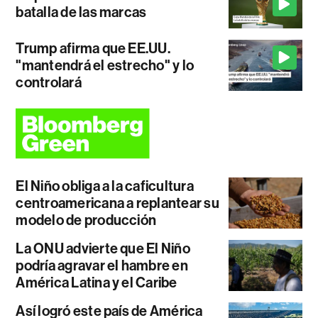
batalla de las marcas
Trump afirma que EE.UU.
"mantendrá el estrecho" y lo
controlará
El Niño obliga a la caficultura
centroamericana a replantear su
modelo de producción
La ONU advierte que El Niño
podría agravar el hambre en
América Latina y el Caribe
Así logró este país de América