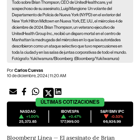
Todo sobre Brian Thompson, CEO de UnitedHealthcare, y el
sospechoso de su asesinato, Luigi Mangione
Un volante del
Departamento de Policía de Nueva York (NYPD) en el exterior del
New York Hilton Midtown en Nueva York, EE. UU., el miércoles 4 de
diciembre de 2024. Brian Thompson, un veterano ejecutivo de
UnitedHealth Group Inc., recibió un disparo mortal en el centro de
Manhattan la madrugada del miércoles en lo que las autoridades
describieron como un ataque selectivo que tuvo repercusiones en
toda la ciudad y en las salas de juntas corporativas de todo el mundo.
Fotógrafo: Yuki Iwamura/Bloomberg
(Bloomberg/Yuki Iwamura)
Por
Carlos Cuevas
10 de diciembre, 2024 | 11:20 AM
ÚLTIMAS
COTIZACIONES
NASDAQ
IBOVESPA
S&P/BMV IPC
+1.00%
+0.47%
-0.53%
25,373.85
177,999.00
66,936.99
Bloomberg Línea — El asesinato de Brian