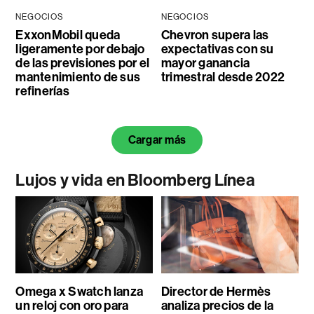
NEGOCIOS
NEGOCIOS
ExxonMobil queda
Chevron supera las
ligeramente por debajo
expectativas con su
de las previsiones por el
mayor ganancia
mantenimiento de sus
trimestral desde 2022
refinerías
Cargar más
Lujos y vida en Bloomberg Línea
Omega x Swatch lanza
Director de Hermès
un reloj con oro para
analiza precios de la