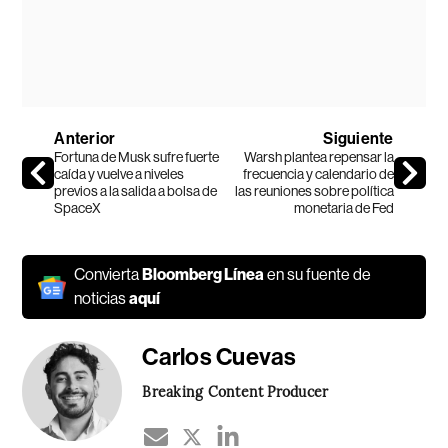
Anterior
Siguiente
Fortuna de Musk sufre fuerte
Warsh plantea repensar la
caída y vuelve a niveles
frecuencia y calendario de
previos a la salida a bolsa de
las reuniones sobre política
SpaceX
monetaria de Fed
Convierta
Bloomberg Línea
en su fuente de
noticias
aquí
Carlos Cuevas
Breaking Content Producer