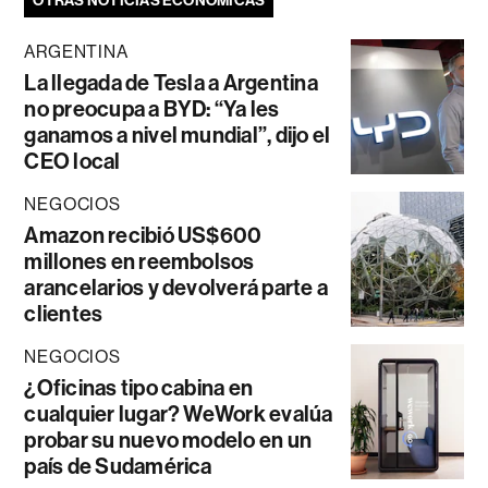
OTRAS NOTICIAS ECONÓMICAS
ARGENTINA
La llegada de Tesla a Argentina
no preocupa a BYD: “Ya les
ganamos a nivel mundial”, dijo el
CEO local
NEGOCIOS
Amazon recibió US$600
millones en reembolsos
arancelarios y devolverá parte a
clientes
NEGOCIOS
¿Oficinas tipo cabina en
cualquier lugar? WeWork evalúa
probar su nuevo modelo en un
país de Sudamérica