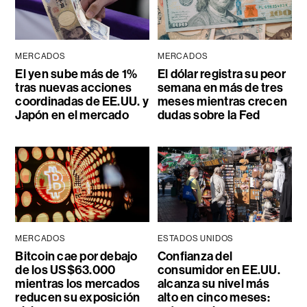
MERCADOS
MERCADOS
El yen sube más de 1%
El dólar registra su peor
tras nuevas acciones
semana en más de tres
coordinadas de EE.UU. y
meses mientras crecen
Japón en el mercado
dudas sobre la Fed
MERCADOS
ESTADOS UNIDOS
Bitcoin cae por debajo
Confianza del
de los US$63.000
consumidor en EE.UU.
mientras los mercados
alcanza su nivel más
reducen su exposición
alto en cinco meses: