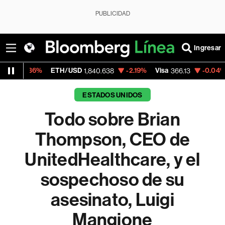
PUBLICIDAD
Ingresar
ETH/USD
-2.19%
Visa
-0.04%
MercadoLibr
1,840.638
366.13
ESTADOS UNIDOS
Todo sobre Brian
Thompson, CEO de
UnitedHealthcare, y el
sospechoso de su
asesinato, Luigi
Mangione