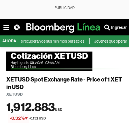
PUBLICIDAD
Ingresar
AHORA
 y se recuperan de sus mínimos bursátiles
Jóvenes que operan en bolsa a
Cotización XETUSD
Hoy | agosto 09, 2026 | 03:55 AM
Bloomberg Línea
XETUSD Spot Exchange Rate - Price of 1 XET
in USD
XETUSD
1,912.883
USD
-0.32%
-6.152 USD