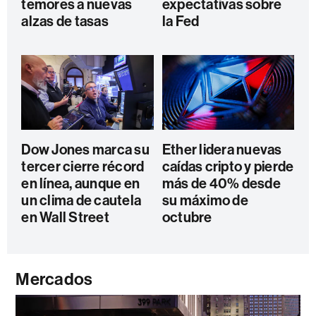
temores a nuevas
expectativas sobre
alzas de tasas
la Fed
Dow Jones marca su
Ether lidera nuevas
tercer cierre récord
caídas cripto y pierde
en línea, aunque en
más de 40% desde
un clima de cautela
su máximo de
en Wall Street
octubre
Mercados