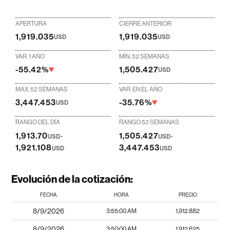
APERTURA
CIERRE ANTERIOR
1,919.035
1,919.035
USD
USD
VAR. 1 AÑO
MÍN. 52 SEMANAS
-55.42%
1,505.427
USD
MÁX. 52 SEMANAS
VAR. EN EL AÑO
3,447.453
-35.76%
USD
RANGO DEL DÍA
RANGO 52 SEMANAS
1,913.70
-
1,505.427
-
USD
USD
1,921.108
3,447.453
USD
USD
Evolución de la cotización:
FECHA
HORA
PRECIO
8/9/2026
3:55:00 AM
1,912.882
8/9/2026
3:50:00 AM
1,912.625