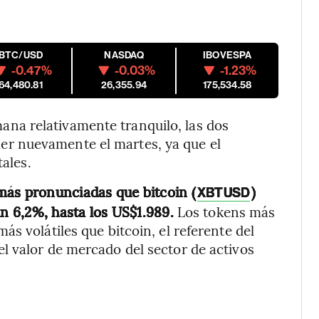
BTC/USD
NASDAQ
IBOVESPA
-0.47%
-0.03%
-1.23%
64,480.81
26,355.94
175,534.58
a relativamente tranquilo, las dos
r nuevamente el martes, ya que el
tales.
 más pronunciadas que bitcoin (
)
XBTUSD
un 6,2%, hasta los US$1.989.
Los tokens más
s volátiles que bitcoin, el referente del
l valor de mercado del sector de activos