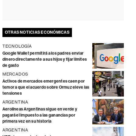
OTRAS NOTICIAS ECONÓMICAS
TECNOLOGÍA
Google Wallet permitirá a los padres enviar
dinero directamente a sus hijos y fijar límites
de gasto
MERCADOS
Activos de mercados emergentes caen por
temor a que el acuerdo sobre Ormuz eleve las
tensiones
ARGENTINA
Aerolíneas Argentinas sigue en verde y
pagará el impuesto a las ganancias por
primera vez en su historia
ARGENTINA