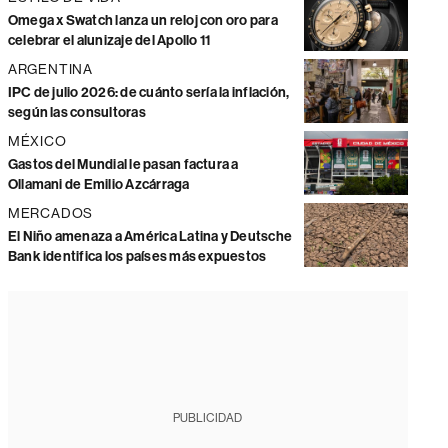
Omega x Swatch lanza un reloj con oro para
celebrar el alunizaje del Apollo 11
ARGENTINA
IPC de julio 2026: de cuánto sería la inflación,
según las consultoras
MÉXICO
Gastos del Mundial le pasan factura a
Ollamani de Emilio Azcárraga
MERCADOS
El Niño amenaza a América Latina y Deutsche
Bank identifica los países más expuestos
PUBLICIDAD