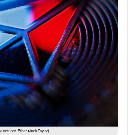
de octubre.
Ether
(Jack Taylor)