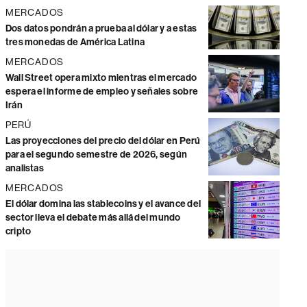
MERCADOS
Dos datos pondrán a prueba al dólar y a estas
tres monedas de América Latina
MERCADOS
Wall Street opera mixto mientras el mercado
espera el informe de empleo y señales sobre
Irán
PERÚ
Las proyecciones del precio del dólar en Perú
para el segundo semestre de 2026, según
analistas
MERCADOS
El dólar domina las stablecoins y el avance del
sector lleva el debate más allá del mundo
cripto