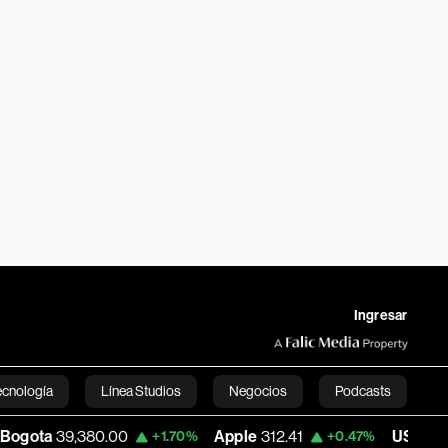
Ingresar
ecnología
Línea Studios
Negocios
Podcasts
,380.00
Apple
312.41
USD COP
3,159.39
+1.70%
+0.47%
English