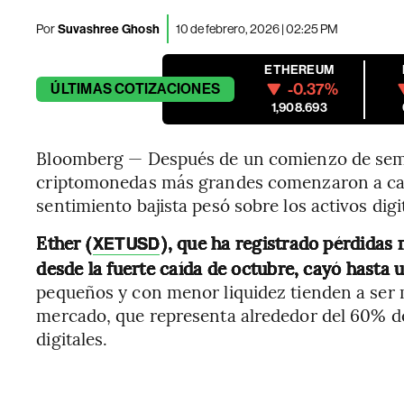
Por
Suvashree Ghosh
10 de febrero, 2026 | 02:25 PM
ETHEREUM
-0.37%
ÚLTIMAS
COTIZACIONES
1,908.693
Bloomberg — Después de un comienzo de seman
criptomonedas más grandes comenzaron a cae
sentimiento bajista pesó sobre los activos digi
Ether (
), que ha registrado pérdidas
XETUSD
desde la fuerte caída de octubre, cayó hasta 
pequeños y con menor liquidez tienden a ser má
mercado, que representa alrededor del 60% de
digitales.