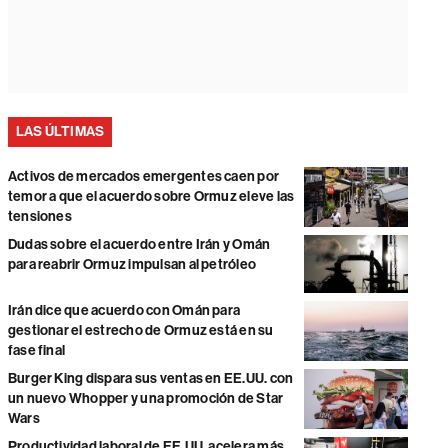
LAS ÚLTIMAS
Activos de mercados emergentes caen por
temor a que el acuerdo sobre Ormuz eleve las
tensiones
Dudas sobre el acuerdo entre Irán y Omán
para reabrir Ormuz impulsan al petróleo
Irán dice que acuerdo con Omán para
gestionar el estrecho de Ormuz está en su
fase final
Burger King dispara sus ventas en EE.UU. con
un nuevo Whopper y una promoción de Star
Wars
Productividad laboral de EE.UU. acelera más