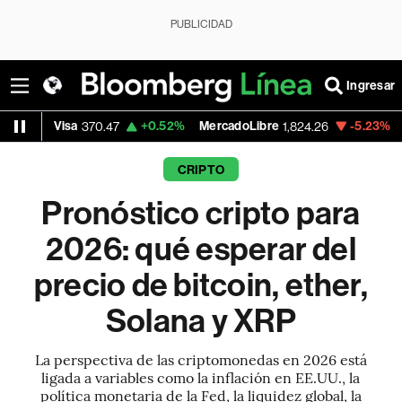
PUBLICIDAD
Ingresar
+0.52%
MercadoLibre
-5.23%
Banco de Bog
370.47
1,824.26
CRIPTO
Pronóstico cripto para
2026: qué esperar del
precio de bitcoin, ether,
Solana y XRP
La perspectiva de las criptomonedas en 2026 está
ligada a variables como la inflación en EE.UU., la
política monetaria de la Fed, la liquidez global, la