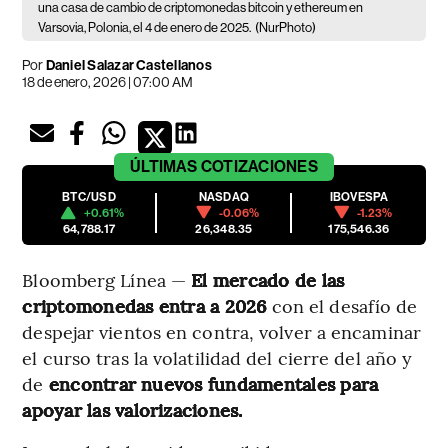
una casa de cambio de criptomonedas bitcoin y ethereum en
Varsovia, Polonia, el 4 de enero de 2025.
(NurPhoto)
Por
Daniel Salazar Castellanos
18 de enero, 2026 | 07:00 AM
ÚLTIMAS
COTIZACIONES
BTC/USD
NASDAQ
IBOVESPA
+0.61%
-0.06%
-1.23%
64,788.17
26,348.35
175,546.36
Bloomberg Línea —
El mercado de las
criptomonedas entra a 2026
con el desafío de
despejar vientos en contra, volver a encaminar
el curso tras la volatilidad del cierre del año y
de
encontrar nuevos fundamentales para
apoyar las valorizaciones.