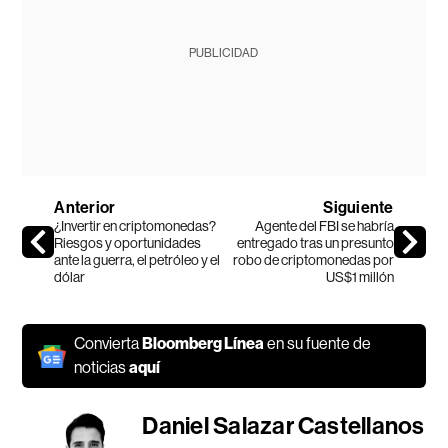
PUBLICIDAD
Anterior
Siguiente
¿Invertir en criptomonedas?
Agente del FBI se habría
Riesgos y oportunidades
entregado tras un presunto
ante la guerra, el petróleo y el
robo de criptomonedas por
dólar
US$1 millón
Convierta
Bloomberg Línea
en su fuente de
noticias
aquí
Daniel Salazar Castellanos