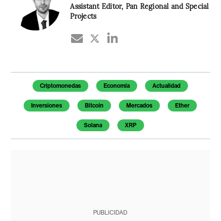
Assistant Editor, Pan Regional and Special
Projects
Temas de este artículo
Criptomonedas
Economía
Actualidad
Inversiones
Bitcoin
Mercados
Ether
Solana
XRP
PUBLICIDAD