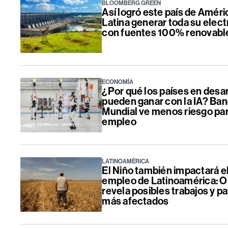
BLOOMBERG GREEN
Así logró este país de Améri
Latina generar toda su elect
con fuentes 100% renovabl
ECONOMÍA
¿Por qué los países en desar
pueden ganar con la IA? Ba
Mundial ve menos riesgo par
empleo
LATINOAMÉRICA
El Niño también impactará e
empleo de Latinoamérica: O
revela posibles trabajos y p
más afectados