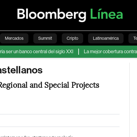
Mercados
Summit
Cripto
Latinoamérica
T
 banco central del siglo XXI
La mejor cobertura contra la IA: b
Green
Economía
Estilo de vida
Mundo
Videos
astellanos
Regional and Special Projects