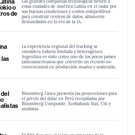
Latina
Las grandes compañías tecnológicas tienen a
estas ciudades de América Latina en el radar por
okio o
sus buenas condiciones y costos competitivos
tros de
para construir centros de datos, altamente
demandados en la era de la IA.
ina
La experiencia regional del fracking se
considera todavía limitada y heterogénea.
Argentina es visto como uno de los pocos países
 las
latinoamericanos que convirtió un recurso no
convencional en producción masiva y sostenida.
 del
Bloomberg Línea presenta las proyecciones para
el precio del dólar en Perú recopiladas por
do
Bloomberg Composite, Scotiabank Itaú, Citi y
alistas
analistas.
El BID dice que el lento crecimiento de la