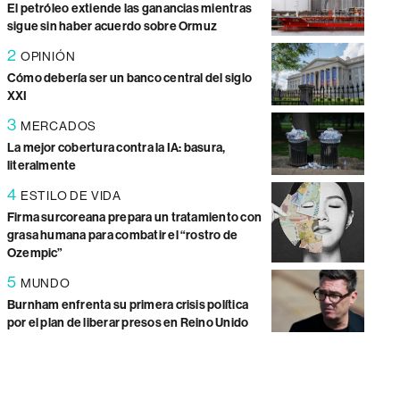
El petróleo extiende las ganancias mientras
sigue sin haber acuerdo sobre Ormuz
2
OPINIÓN
Cómo debería ser un banco central del siglo
XXI
3
MERCADOS
La mejor cobertura contra la IA: basura,
literalmente
4
ESTILO DE VIDA
Firma surcoreana prepara un tratamiento con
grasa humana para combatir el “rostro de
Ozempic”
5
MUNDO
Burnham enfrenta su primera crisis política
por el plan de liberar presos en Reino Unido