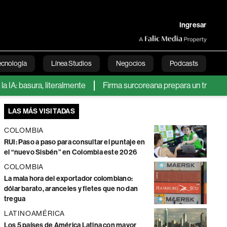
Ingresar
ecnología
Línea Studios
Negocios
Podcasts
asura, literalmente
Firma surcoreana prepara un tratamiento co
English
LAS MÁS VISITADAS
COLOMBIA
RUI: Paso a paso para consultar el puntaje en
el “nuevo Sisbén” en Colombia este 2026
COLOMBIA
La mala hora del exportador colombiano:
dólar barato, aranceles y fletes que no dan
tregua
LATINOAMÉRICA
Los 5 países de América Latina con mayor