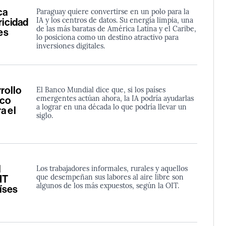
ca
Paraguay quiere convertirse en un polo para la
IA y los centros de datos. Su energía limpia, una
ricidad
de las más baratas de América Latina y el Caribe,
es
lo posiciona como un destino atractivo para
inversiones digitales.
rollo
El Banco Mundial dice que, si los países
emergentes actúan ahora, la IA podría ayudarlas
nco
a lograr en una década lo que podría llevar un
a el
siglo.
l
Los trabajadores informales, rurales y aquellos
que desempeñan sus labores al aire libre son
IT
algunos de los más expuestos, según la OIT.
aíses