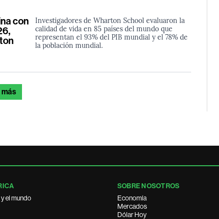
ina con
Investigadores de Wharton School evaluaron la
calidad de vida en 85 países del mundo que
26,
representan el 93% del PIB mundial y el 78% de
rton
la población mundial.
 más
RICA
SOBRE NOSOTROS
 y el mundo
Economía
Mercados
Dólar Hoy