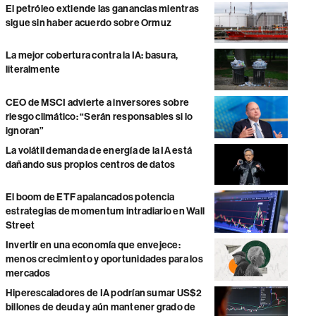
El petróleo extiende las ganancias mientras
sigue sin haber acuerdo sobre Ormuz
La mejor cobertura contra la IA: basura,
literalmente
CEO de MSCI advierte a inversores sobre
riesgo climático: “Serán responsables si lo
ignoran”
La volátil demanda de energía de la IA está
dañando sus propios centros de datos
El boom de ETF apalancados potencia
estrategias de momentum intradiario en Wall
Street
Invertir en una economía que envejece:
menos crecimiento y oportunidades para los
mercados
Hiperescaladores de IA podrían sumar US$2
billones de deuda y aún mantener grado de