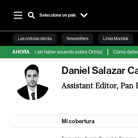
Seleccione un país
Las noticias del día
Newsletters
Línea Mundial
ntras sigue sin haber acuerdo sobre Ormuz
AHORA
Cómo debería ser un
Bloomberg 
Daniel Salazar C
Assistant Editor, Pan 
Mi cobertura