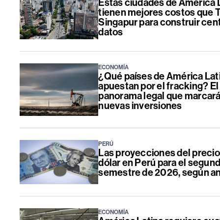
Estas ciudades de América 
tienen mejores costos que T
Singapur para construir cen
datos
ECONOMÍA
¿Qué países de América Lat
apuestan por el fracking? El
panorama legal que marcará
nuevas inversiones
PERÚ
Las proyecciones del precio
dólar en Perú para el segun
semestre de 2026, según an
ECONOMÍA