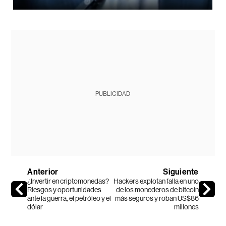
PUBLICIDAD
Anterior
Siguiente
¿Invertir en criptomonedas?
Hackers explotan falla en uno
Riesgos y oportunidades
de los monederos de bitcoin
ante la guerra, el petróleo y el
más seguros y roban US$86
dólar
millones