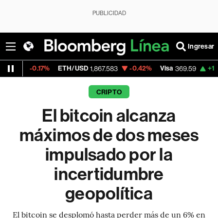
PUBLICIDAD
Ingresar
.17%
ETH/USD
-0.42%
Visa
+1.07%
Merca
1,867.583
369.59
CRIPTO
El bitcoin alcanza
máximos de dos meses
impulsado por la
incertidumbre
geopolítica
El bitcoin se desplomó hasta perder más de un 6% en