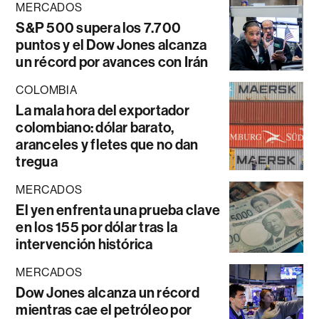
MERCADOS
S&P 500 supera los 7.700
puntos y el Dow Jones alcanza
un récord por avances con Irán
COLOMBIA
La mala hora del exportador
colombiano: dólar barato,
aranceles y fletes que no dan
tregua
MERCADOS
El yen enfrenta una prueba clave
en los 155 por dólar tras la
intervención histórica
MERCADOS
Dow Jones alcanza un récord
mientras cae el petróleo por