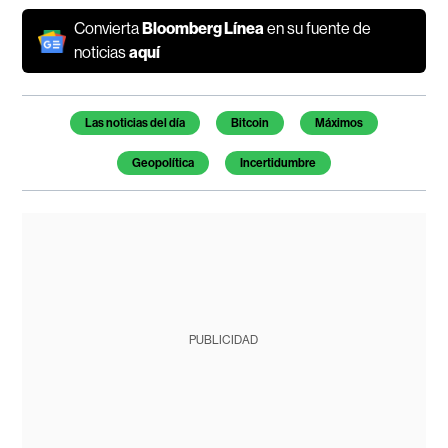
Convierta
Bloomberg Línea
en su fuente de
noticias
aquí
Temas de este artículo
Las noticias del día
Bitcoin
Máximos
Geopolítica
Incertidumbre
PUBLICIDAD