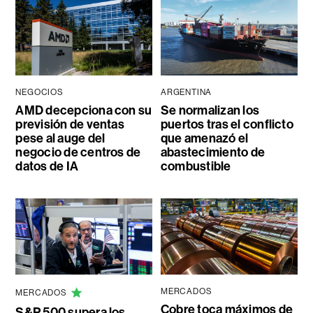
NEGOCIOS
ARGENTINA
AMD decepciona con su
Se normalizan los
previsión de ventas
puertos tras el conflicto
pese al auge del
que amenazó el
negocio de centros de
abastecimiento de
datos de IA
combustible
MERCADOS
MERCADOS
Cobre toca máximos de
S&P 500 supera los