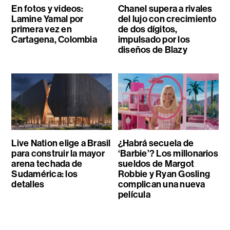
En fotos y videos:
Chanel supera a rivales
Lamine Yamal por
del lujo con crecimiento
primera vez en
de dos dígitos,
Cartagena, Colombia
impulsado por los
diseños de Blazy
Live Nation elige a Brasil
¿Habrá secuela de
para construir la mayor
‘Barbie’? Los millonarios
arena techada de
sueldos de Margot
Sudamérica: los
Robbie y Ryan Gosling
detalles
complican una nueva
película