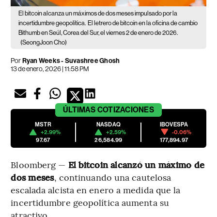
El bitcoin alcanza un máximos de dos meses impulsado por la
incertidumbre geopolítica.
El letrero de bitcoin en la oficina de cambio
Bithumb en Seúl, Corea del Sur, el viernes 2 de enero de 2026.
(SeongJoon Cho)
Por
Ryan Weeks - Suvashree Ghosh
13 de enero, 2026 | 11:58 PM
ÚLTIMAS
COTIZACIONES
MSTR
NASDAQ
IBOVESPA
+2.99%
+2.59%
-0.06%
97.67
26,584.99
177,894.97
Bloomberg —
El bitcoin alcanzó un máximo de
dos meses
, continuando una cautelosa
escalada alcista en enero a medida que la
incertidumbre geopolítica aumenta su
atractivo.