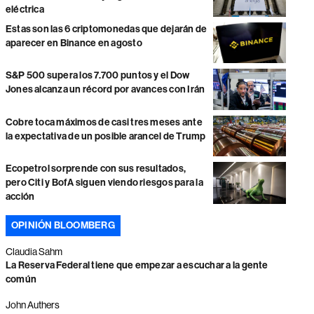
eléctrica
Estas son las 6 criptomonedas que dejarán de
aparecer en Binance en agosto
S&P 500 supera los 7.700 puntos y el Dow
Jones alcanza un récord por avances con Irán
Cobre toca máximos de casi tres meses ante
la expectativa de un posible arancel de Trump
Ecopetrol sorprende con sus resultados,
pero Citi y BofA siguen viendo riesgos para la
acción
OPINIÓN BLOOMBERG
Claudia Sahm
La Reserva Federal tiene que empezar a escuchar a la gente
común
John Authers