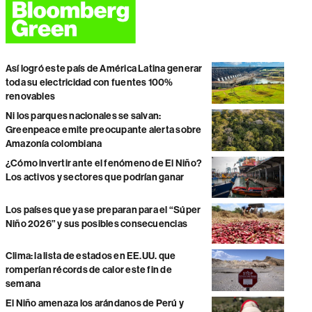
Así logró este país de América Latina generar
toda su electricidad con fuentes 100%
renovables
Ni los parques nacionales se salvan:
Greenpeace emite preocupante alerta sobre
Amazonía colombiana
¿Cómo invertir ante el fenómeno de El Niño?
Los activos y sectores que podrían ganar
Los países que ya se preparan para el “Súper
Niño 2026” y sus posibles consecuencias
Clima: la lista de estados en EE.UU. que
romperían récords de calor este fin de
semana
El Niño amenaza los arándanos de Perú y