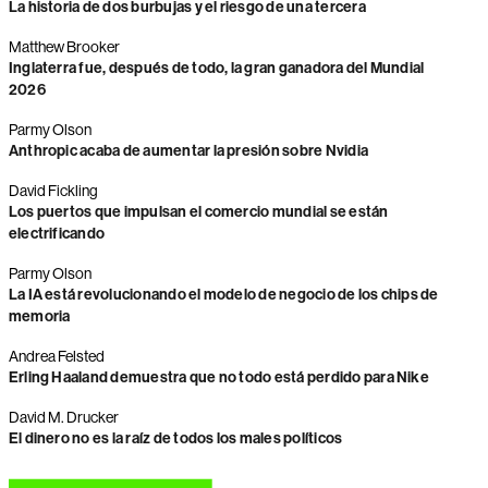
La historia de dos burbujas y el riesgo de una tercera
Matthew Brooker
Inglaterra fue, después de todo, la gran ganadora del Mundial
2026
Parmy Olson
Anthropic acaba de aumentar la presión sobre Nvidia
David Fickling
Los puertos que impulsan el comercio mundial se están
electrificando
Parmy Olson
La IA está revolucionando el modelo de negocio de los chips de
memoria
Andrea Felsted
Erling Haaland demuestra que no todo está perdido para Nike
David M. Drucker
El dinero no es la raíz de todos los males políticos