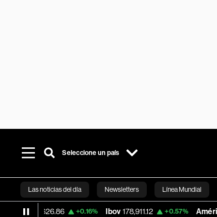
Seleccione un país
Las noticias del día
Newsletters
Línea Mundial
26,626.86
Ibov
178,911.12
América Móvil
+0.16%
+0.57%
Bloomberg 