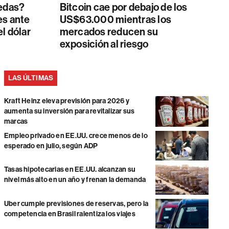
nedas?
Bitcoin cae por debajo de los
es ante
US$63.000 mientras los
el dólar
mercados reducen su
exposición al riesgo
LAS ÚLTIMAS
Kraft Heinz eleva previsión para 2026 y
aumenta su inversión para revitalizar sus
marcas
Empleo privado en EE.UU. crece menos de lo
esperado en julio, según ADP
Tasas hipotecarias en EE.UU. alcanzan su
nivel más alto en un año y frenan la demanda
Uber cumple previsiones de reservas, pero la
competencia en Brasil ralentiza los viajes