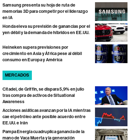
Samsung presenta su hoja de ruta de
memorias 3D para competir por el liderazgo
en IA
Honda eleva su previsión de ganancias por el
yen débil y la demanda de híbridos en EE.UU.
Heineken supera previsiones por
crecimiento en Asia y África pese al débil
consumo en Europa y América
MERCADOS
Citadel, de Griffin, se dispara 5,9% en julio
tras compra de activos de Situational
Awareness
Acciones asiáticas avanzan por la IA mientras
cae el petróleo ante posible acuerdo entre
EE.UU. e Irán
Pampa Energía cuadruplica ganancia de la
mano de Vaca Muerta y la generación