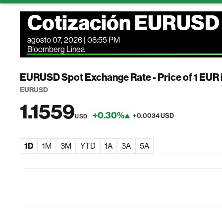
Cotización EURUSD
agosto 07, 2026 | 08:55 PM
Bloomberg Línea
EURUSD Spot Exchange Rate - Price of 1 EUR
EURUSD
1.1559
+0.30%
+0.0034 USD
USD
1D
1M
3M
YTD
1A
3A
5A