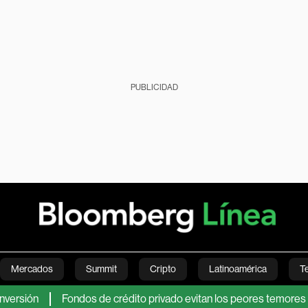
PUBLICIDAD
Mercados
Summit
Cripto
Latinoamérica
T
Fondos de crédito privado evitan los peores temores y se rec
Green
Economía
Estilo de vida
Mundo
Videos