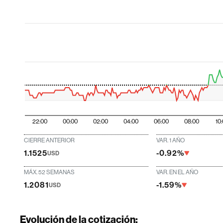
22:00
00:00
02:00
04:00
06:00
08:00
10
CIERRE ANTERIOR
VAR. 1 AÑO
1.1525
-0.92%
USD
MÁX. 52 SEMANAS
VAR. EN EL AÑO
1.2081
-1.59%
USD
Evolución de la cotización: