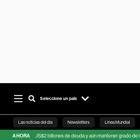
Seleccione un país
Las noticias del día
Newsletters
Línea Mundial
 sumar US$2 billones de deuda y aún mantener grado de inversión
AHORA
Bloomberg 