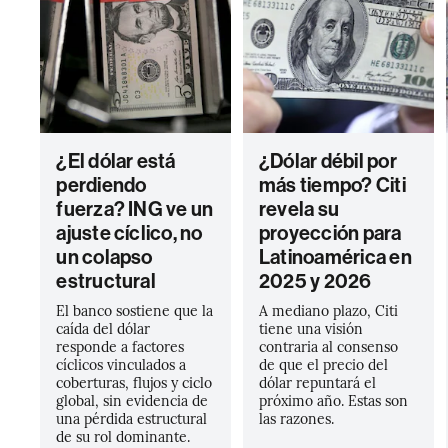
¿El dólar está
¿Dólar débil por
perdiendo
más tiempo? Citi
fuerza? ING ve un
revela su
ajuste cíclico, no
proyección para
un colapso
Latinoamérica en
estructural
2025 y 2026
El banco sostiene que la
A mediano plazo, Citi
caída del dólar
tiene una visión
responde a factores
contraria al consenso
cíclicos vinculados a
de que el precio del
coberturas, flujos y ciclo
dólar repuntará el
global, sin evidencia de
próximo año. Estas son
una pérdida estructural
las razones.
de su rol dominante.