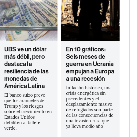
UBS ve un dólar
En 10 gráficos:
más débil, pero
Seis meses de
destaca la
guerra en Ucrania
resiliencia de las
empujan a Europa
monedas de
a una recesión
América Latina
Inflación histórica, una
crisis energética sin
El banco suizo prevé
precedentes y el
que los aranceles de
desplazamiento masivo
Trump y los riesgos
de refugiados son parte
sobre el crecimiento en
de las consecuencias de
Estados Unidos
una invasión rusa que
debiliten al billete
ya lleva medio año
verde.