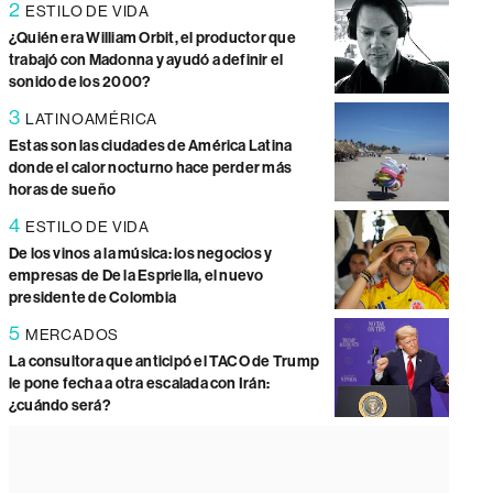
2
ESTILO DE VIDA
¿Quién era William Orbit, el productor que
trabajó con Madonna y ayudó a definir el
sonido de los 2000?
3
LATINOAMÉRICA
Estas son las ciudades de América Latina
donde el calor nocturno hace perder más
horas de sueño
4
ESTILO DE VIDA
De los vinos a la música: los negocios y
empresas de De la Espriella, el nuevo
presidente de Colombia
5
MERCADOS
La consultora que anticipó el TACO de Trump
le pone fecha a otra escalada con Irán:
¿cuándo será?