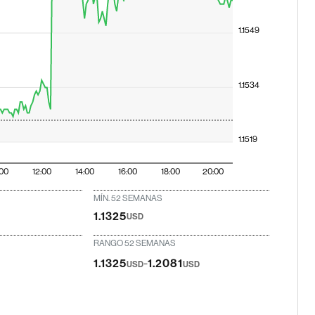
1.1549
1.1534
1.1519
:00
12:00
14:00
16:00
18:00
20:00
MÍN. 52 SEMANAS
1.1325
USD
RANGO 52 SEMANAS
-
1.1325
1.2081
USD
USD