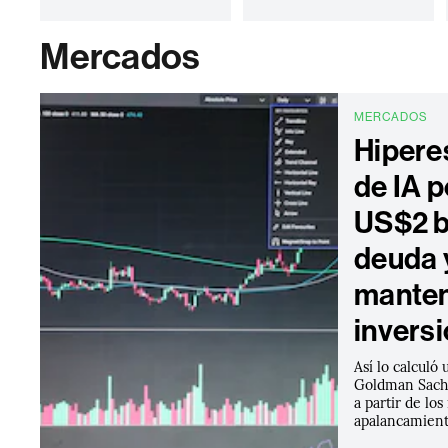
Mercados
MERCADOS
Hipere
de IA 
US$2 b
deuda 
manten
invers
Así lo calculó 
Goldman Sachs
a partir de lo
apalancamient