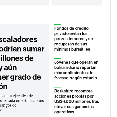
Fondos de crédito
privado evitan los
scaladores
peores temores y se
recuperan de sus
podrían sumar
mínimos bursátiles
illones de
Jóvenes que operan en
y aún
bolsa a diario reportan
más sentimientos de
er grado de
fracaso, según estudio
ión
Berkshire recompra
una alta ejecutiva de
acciones propias por
, basada en estimaciones
US$4.500 millones tras
s rangos de
elevar sus ganancias
o.
operativas