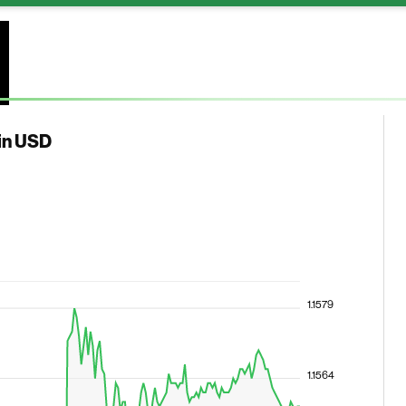
 in USD
1.1579
1.1564