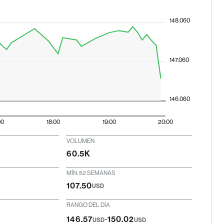
148.060
147.060
146.060
00
18:00
19:00
20:00
VOLUMEN
60.5K
MÍN. 52 SEMANAS
107.50
USD
RANGO DEL DÍA
-
146.57
150.02
USD
USD