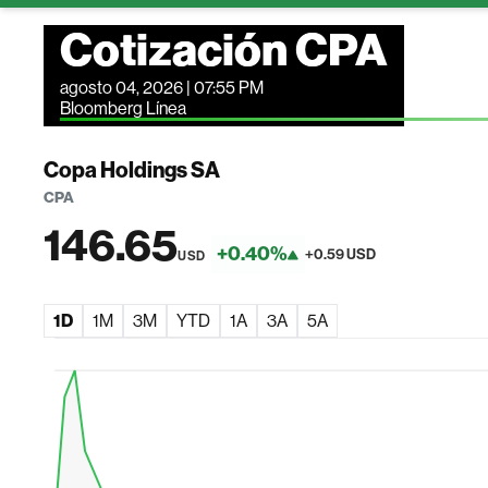
Cotización CPA
agosto 04, 2026 | 07:55 PM
Bloomberg Línea
Copa Holdings SA
CPA
146.65
+0.40%
+0.59 USD
USD
1D
1M
3M
YTD
1A
3A
5A