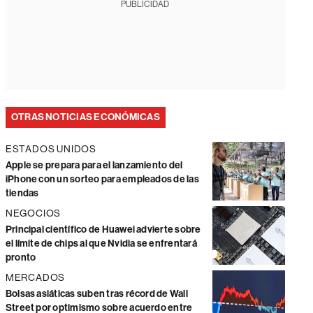
PUBLICIDAD
OTRAS NOTICIAS ECONÓMICAS
ESTADOS UNIDOS
Apple se prepara para el lanzamiento del
iPhone con un sorteo para empleados de las
tiendas
NEGOCIOS
Principal científico de Huawei advierte sobre
el límite de chips al que Nvidia se enfrentará
pronto
MERCADOS
Bolsas asiáticas suben tras récord de Wall
Street por optimismo sobre acuerdo entre