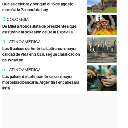
Qué se celebra y por qué el 15 de agosto
marcó a la Panamá de hoy
3
COLOMBIA
De Milei a Noboa: lista de presidentes que
asistirán a la posesión de De la Espriella
4
LATINOAMÉRICA
Los 5 países de América Latina con mayor
calidad de vida en 2026, según clasificación
de Wharton
5
LATINOAMÉRICA
Los países de Latinoamérica con mayor
morosidad bancaria: Argentina encabeza la
lista