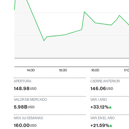
14:00
15:00
16:00
17:
APERTURA
CIERRE ANTERIOR
148.98
146.06
USD
USD
VALOR DE MERCADO
VAR. 1 AÑO
5.98B
+33.12%
USD
MÁX. 52 SEMANAS
VAR. EN EL AÑO
160.00
+21.59%
USD