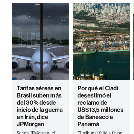
Tarifas aéreas en
Por qué el Ciadi
Brasil suben más
desestimó el
del 30% desde
reclamo de
inicio de la guerra
US$13,5 millones
en Irán, dice
de Banesco a
JPMorgan
Panamá
Según JPMorgan, el
El tribunal falló a favor