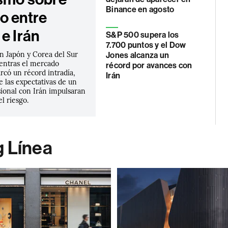
Binance en agosto
o entre
e Irán
S&P 500 supera los
7.700 puntos y el Dow
n Japón y Corea del Sur
Jones alcanza un
entras el mercado
récord por avances con
rcó un récord intradía,
Irán
 las expectativas de un
sional con Irán impulsaran
el riesgo.
g Línea