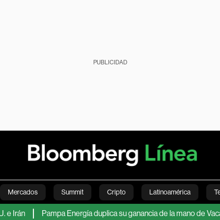
PUBLICIDAD
Mercados
Summit
Cripto
Latinoamérica
T
Pampa Energía duplica su ganancia de la mano de Vaca Muerta y 
Green
Economía
Estilo de vida
Mundo
Videos