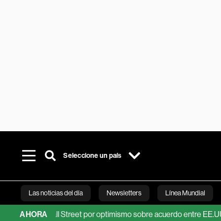
Seleccione un país
Las noticias del día
Newsletters
Línea Mundial
 de Wall Street por optimismo sobre acuerdo entre EE.UU. e Irán
AHORA
Bloomberg 