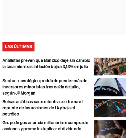
LAS ÚLTIMAS
Analistas prevén que Banxico deje sin cambio
la tasa mientras inflación baja a 3,13% en julio
Sector tecnológico podría depender más de
inversores minoristas tras caída de julio,
según JPMorgan
Bolsas asiáticas caen mientras se frena el
repunte de las acciones de IA y baja el
petróleo
Grupo Argos anuncia millonaria recompra de
acciones y promete duplicar el dividendo