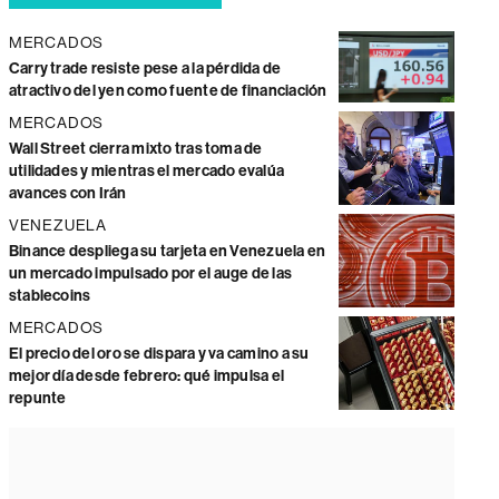
MERCADOS
Carry trade resiste pese a la pérdida de
atractivo del yen como fuente de financiación
MERCADOS
Wall Street cierra mixto tras toma de
utilidades y mientras el mercado evalúa
avances con Irán
VENEZUELA
Binance despliega su tarjeta en Venezuela en
un mercado impulsado por el auge de las
stablecoins
MERCADOS
El precio del oro se dispara y va camino a su
mejor día desde febrero: qué impulsa el
repunte