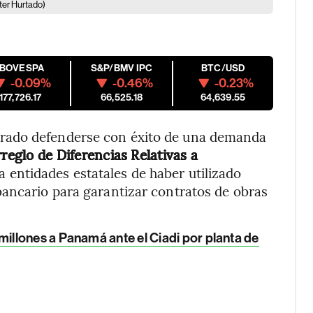
er Hurtado)
IBOVESPA
S&P/BMV IPC
BTC/USD
-0.09%
-0.46%
-0.23%
177,726.17
66,525.18
64,639.55
rado defenderse con éxito de una demanda
reglo de Diferencias Relativas a
 entidades estatales de haber utilizado
bancario para garantizar contratos de obras
llones a Panamá ante el Ciadi por planta de