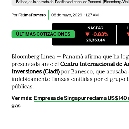
Balboa, en la entrada del Pacífico del canal de Panamá.
(Bloomberg/Walt
Por
Fátima Romero
08 de mayo, 2026 | 11:27 AM
NASDAQ
-0.83%
ÚLTIMAS
COTIZACIONES
26,363.44
Bloomberg Línea — Panamá afirma que ha log
presentada ante el
Centro Internacional de Ar
Inversiones (Ciadi)
por Banesco, que acusaba a
indebidamente fianzas emitidas por el grupo 
públicas.
Ver más
:
Empresa de Singapur reclama US$140 mi
gas