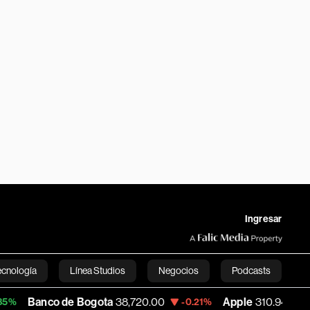
Ingresar
ecnología
Línea Studios
Negocios
Podcasts
 de Bogota
38,720.00
Apple
310.94
US
-0.21%
+0.55%
English