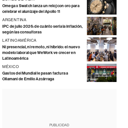
Omega x Swatch lanza un reloj con oro para
celebrar el alunizaje del Apollo 11
ARGENTINA
IPC de julio 2026: de cuánto sería la inflación,
según las consultoras
LATINOAMÉRICA
Ni presencial, ni remoto, ni híbrido: el nuevo
modelo laboral que WeWork ve crecer en
Latinoamérica
MÉXICO
Gastos del Mundial le pasan factura a
Ollamani de Emilio Azcárraga
PUBLICIDAD