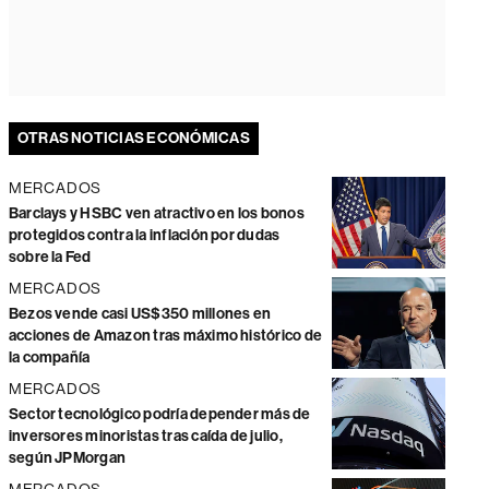
OTRAS NOTICIAS ECONÓMICAS
MERCADOS
Barclays y HSBC ven atractivo en los bonos
protegidos contra la inflación por dudas
sobre la Fed
MERCADOS
Bezos vende casi US$350 millones en
acciones de Amazon tras máximo histórico de
la compañía
MERCADOS
Sector tecnológico podría depender más de
inversores minoristas tras caída de julio,
según JPMorgan
MERCADOS