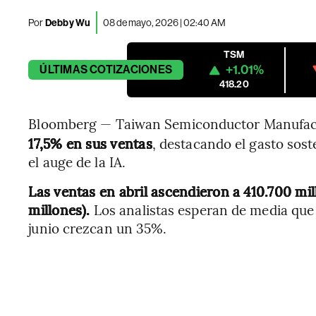
Por
Debby Wu
08 de mayo, 2026 | 02:40 AM
TSM
+1.01%
ÚLTIMAS
COTIZACIONES
418.20
Bloomberg — Taiwan Semiconductor Manufact
17,5% en sus ventas
, destacando el gasto sost
el auge de la IA.
Las ventas en abril ascendieron a 410.700 mi
millones).
Los analistas esperan de media que 
junio crezcan un 35%.