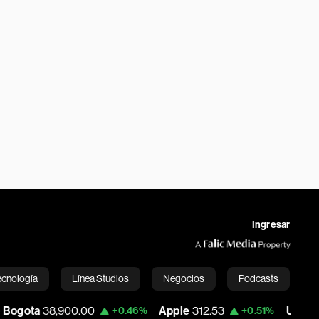
Ingresar
ecnología
Línea Studios
Negocios
Podcasts
00.00
Apple
312.53
USD COP
3,159.39
+0.46%
+0.51%
English