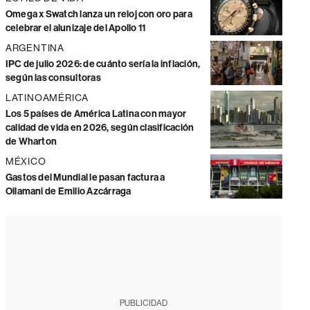
Omega x Swatch lanza un reloj con oro para
celebrar el alunizaje del Apollo 11
ARGENTINA
IPC de julio 2026: de cuánto sería la inflación,
según las consultoras
LATINOAMÉRICA
Los 5 países de América Latina con mayor
calidad de vida en 2026, según clasificación
de Wharton
MÉXICO
Gastos del Mundial le pasan factura a
Ollamani de Emilio Azcárraga
PUBLICIDAD