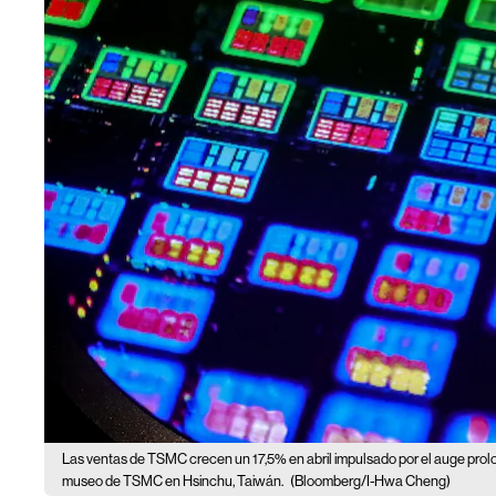
Las ventas de TSMC crecen un 17,5% en abril impulsado por el auge prolo
museo de TSMC en Hsinchu, Taiwán.
(Bloomberg/I-Hwa Cheng)