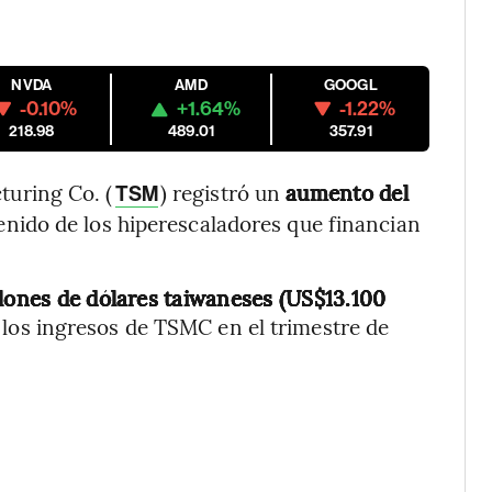
NVDA
AMD
GOOGL
-0.10%
+1.64%
-1.22%
218.98
489.01
357.91
uring Co. (
) registró un
aumento del
TSM
enido de los hiperescaladores que financian
llones de dólares taiwaneses (US$13.100
los ingresos de TSMC en el trimestre de