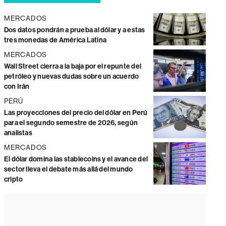
MERCADOS
Dos datos pondrán a prueba al dólar y a estas
tres monedas de América Latina
MERCADOS
Wall Street cierra a la baja por el repunte del
petróleo y nuevas dudas sobre un acuerdo
con Irán
PERÚ
Las proyecciones del precio del dólar en Perú
para el segundo semestre de 2026, según
analistas
MERCADOS
El dólar domina las stablecoins y el avance del
sector lleva el debate más allá del mundo
cripto