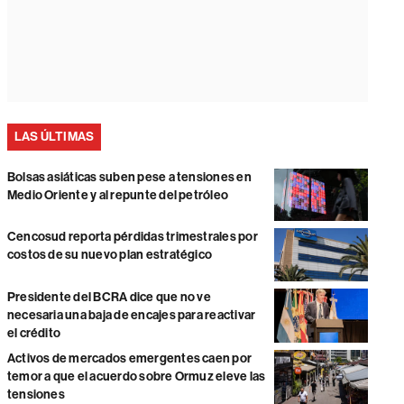
LAS ÚLTIMAS
Bolsas asiáticas suben pese a tensiones en
Medio Oriente y al repunte del petróleo
Cencosud reporta pérdidas trimestrales por
costos de su nuevo plan estratégico
Presidente del BCRA dice que no ve
necesaria una baja de encajes para reactivar
el crédito
Activos de mercados emergentes caen por
temor a que el acuerdo sobre Ormuz eleve las
tensiones