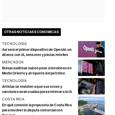
OTRAS NOTICIAS ECONÓMICAS
TECNOLOGÍA
Así será el primer dispositivo de OpenAI: un
altavoz con IA, sensores y piezas móviles
MERCADOS
Bolsas asiáticas suben pese a tensiones en
Medio Oriente y al repunte del petróleo
TECNOLOGÍA
Artistas se resisten a que sus voces y
canciones sean usadas para entrenar a la IA
COSTA RICA
En qué consiste la propuesta de Costa Rica
para resolver la disputa comercial con