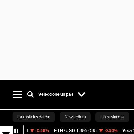
Seleccione un país
Las noticias del día
Newsletters
Línea Mundial
ETH/USD
1,895.085
Visa
370.47
-0.38%
-0.56%
+0.
Bloomberg 