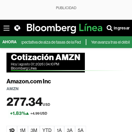
PUBLICIDAD
Ingresar
AHORA
 expectativa de alza de tasas de la Fed
Yen avanza tras el débil dato labo
Cotización AMZN
Hoy | agosto 07, 2026 | 04:10 PM
Bloomberg Línea
Amazon.com Inc
AMZN
277.34
USD
+1.83%
+4.99 USD
1D
1M
3M
YTD
1A
3A
5A