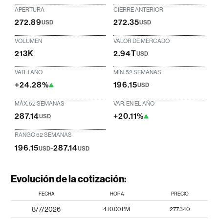
APERTURA
CIERRE ANTERIOR
272.89
272.35
USD
USD
VOLUMEN
VALOR DE MERCADO
213K
2.94T
USD
VAR. 1 AÑO
MÍN. 52 SEMANAS
+24.28%
196.15
USD
MÁX. 52 SEMANAS
VAR. EN EL AÑO
287.14
+20.11%
USD
RANGO 52 SEMANAS
196.15
-
287.14
USD
USD
Evolución de la cotización:
FECHA
HORA
PRECIO
8/7/2026
4:10:00 PM
277.340