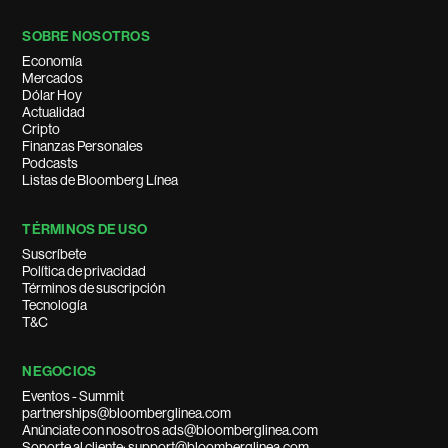
SOBRE NOSOTROS
Economía
Mercados
Dólar Hoy
Actualidad
Cripto
Finanzas Personales
Podcasts
Listas de Bloomberg Línea
TÉRMINOS DE USO
Suscríbete
Política de privacidad
Términos de suscripción
Tecnología
T&C
NEGOCIOS
Eventos - Summit
partnerships@bloomberglinea.com
Anúnciate con nosotros ads@bloomberglinea.com
Soporte al cliente: support@bloomberglinea.com