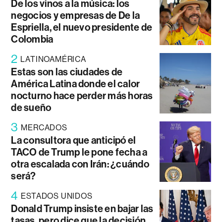
De los vinos a la música: los
negocios y empresas de De la
Espriella, el nuevo presidente de
Colombia
2
LATINOAMÉRICA
Estas son las ciudades de
América Latina donde el calor
nocturno hace perder más horas
de sueño
3
MERCADOS
La consultora que anticipó el
TACO de Trump le pone fecha a
otra escalada con Irán: ¿cuándo
será?
4
ESTADOS UNIDOS
Donald Trump insiste en bajar las
tasas, pero dice que la decisión