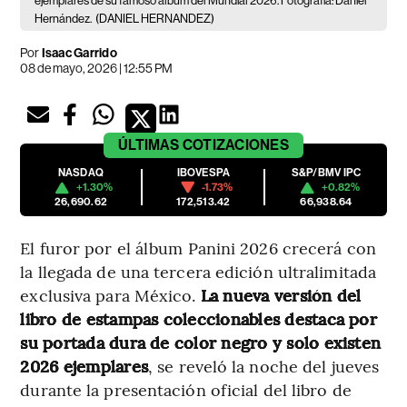
ejemplares de su famoso álbum del Mundial 2026. Fotografía: Daniel
Hernández.
(DANIEL HERNANDEZ)
Por
Isaac Garrido
08 de mayo, 2026 | 12:55 PM
ÚLTIMAS
COTIZACIONES
NASDAQ
IBOVESPA
S&P/BMV IPC
+1.30%
-1.73%
+0.82%
26,690.62
172,513.42
66,938.64
El furor por el álbum Panini 2026 crecerá con
la llegada de una tercera edición ultralimitada
exclusiva para México.
La nueva versión del
libro de estampas coleccionables destaca por
su portada dura de color negro y solo existen
2026 ejemplares
, se reveló la noche del jueves
durante la presentación oficial del libro de