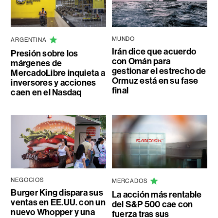
MUNDO
ARGENTINA
Irán dice que acuerdo
Presión sobre los
con Omán para
márgenes de
gestionar el estrecho de
MercadoLibre inquieta a
Ormuz está en su fase
inversores y acciones
final
caen en el Nasdaq
NEGOCIOS
MERCADOS
Burger King dispara sus
La acción más rentable
ventas en EE.UU. con un
del S&P 500 cae con
nuevo Whopper y una
fuerza tras sus