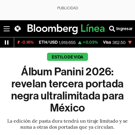
PUBLICIDAD
Ingresar
16%
ETH/USD
+0.03%
Visa
-2.15%
Merca
1,919.655
362.50
ESTILO DE VIDA
Álbum Panini 2026:
revelan tercera portada
negra ultralimitada para
México
La edición de pasta dura tendrá un tiraje limitado y se
suma a otras dos portadas que ya circulan.