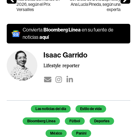
2026, según el Prix
Ana Lucía Pineda, según una
Versailles
experta
Convierta
Bloomberg Línea
en su fuente de
noticias
aquí
Isaac Garrido
Lifestyle reporter
Temas de este artículo
Las noticias del día
Estilo de vida
Bloomberg Línea
Fútbol
Deportes
México
Panini