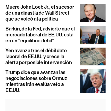
Muere John Loeb Jr., el sucesor
de una dinastía de Wall Street
que se volcó a la política
Barkin, de la Fed, advierte que el
mercado laboral de EE.UU. está
en un “equilibrio débil”
Yen avanza tras el débil dato
laboral de EE.UU. y crece la
alerta por posible intervención
Trump dice que avanzan las
negociaciones sobre Ormuz
mientras Irán evalúa veto a
EE.UU.