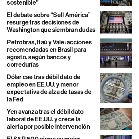
sostenible”
El debate sobre “Sell América”
resurge tras decisiones de
Washington que siembran dudas
Petrobras, Itaú y Vale: acciones
recomendadas en Brasil para
agosto, según bancos y
corredurías
Dólar cae tras débil dato de
empleo en EE.UU. y menor
expectativa de alza de tasas de
la Fed
Yen avanza tras el débil dato
laboral de EE.UU. y crece la
alerta por posible intervención
El S&P 500 cierra su mejor