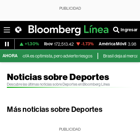
PUBLICIDAD
Ingresar
+1.30%
Ibov
-1.73%
América Móvil
+3.11%
172,513.42
3.98
AHORA
BofA es optimista, pero advierte riesgos
Brasil deja al mercado mundia
Noticias sobre Deportes
Descubre las últimas noticias sobre Deportes en Bloomberg Línea
Más noticias sobre Deportes
PUBLICIDAD