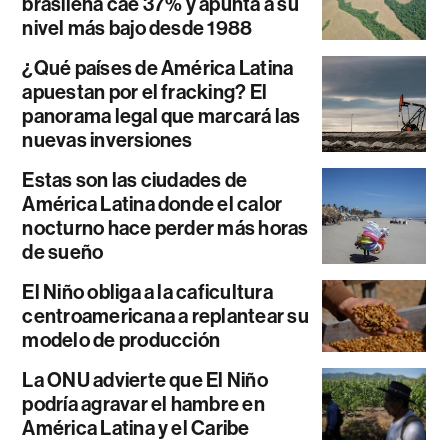
brasileña cae 37% y apunta a su
nivel más bajo desde 1988
¿Qué países de América Latina
apuestan por el fracking? El
panorama legal que marcará las
nuevas inversiones
Estas son las ciudades de
América Latina donde el calor
nocturno hace perder más horas
de sueño
El Niño obliga a la caficultura
centroamericana a replantear su
modelo de producción
La ONU advierte que El Niño
podría agravar el hambre en
América Latina y el Caribe