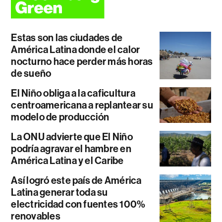
Estas son las ciudades de
América Latina donde el calor
nocturno hace perder más horas
de sueño
El Niño obliga a la caficultura
centroamericana a replantear su
modelo de producción
La ONU advierte que El Niño
podría agravar el hambre en
América Latina y el Caribe
Así logró este país de América
Latina generar toda su
electricidad con fuentes 100%
renovables