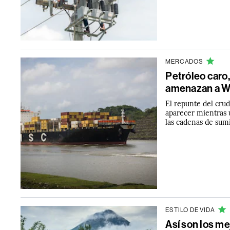
MERCADOS
Petróleo caro,
amenazan a Wa
El repunte del crud
aparecer mientras 
las cadenas de sumi
ESTILO DE VIDA
Así son los me