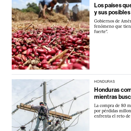
Los países qu
y sus posible
Gobiernos de Améri
fenómeno que tiene
fuerte”.
HONDURAS
Honduras comp
mientras busc
La compra de 80 me
por pérdidas millon
enfrenta el reto de