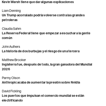
Kevin Warsh tiene que dar algunas explicaciones
Liam Denning
Un Trump acorralado podría volverse contra las grandes
petroleras
Claudia Sahm
La Reserva Federal tiene que empezar a escuchar a la gente
común
John Authers
La historia de dos burbujas y el riesgo de una tercera
Matthew Brooker
Inglaterra fue, después de todo, la gran ganadora del Mundial
2026
Parmy Olson
Anthropic acaba de aumentar la presión sobre Nvidia
David Fickling
Los puertos que impulsan el comercio mundial se están
electrificando