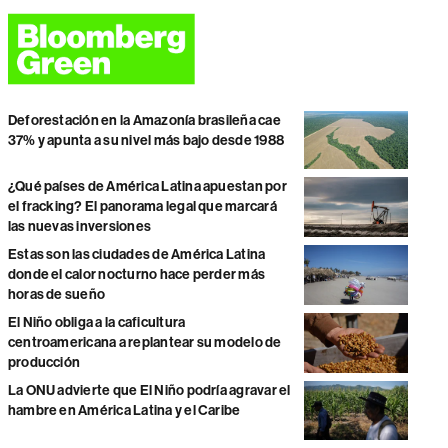
Deforestación en la Amazonía brasileña cae
37% y apunta a su nivel más bajo desde 1988
¿Qué países de América Latina apuestan por
el fracking? El panorama legal que marcará
las nuevas inversiones
Estas son las ciudades de América Latina
donde el calor nocturno hace perder más
horas de sueño
El Niño obliga a la caficultura
centroamericana a replantear su modelo de
producción
La ONU advierte que El Niño podría agravar el
hambre en América Latina y el Caribe