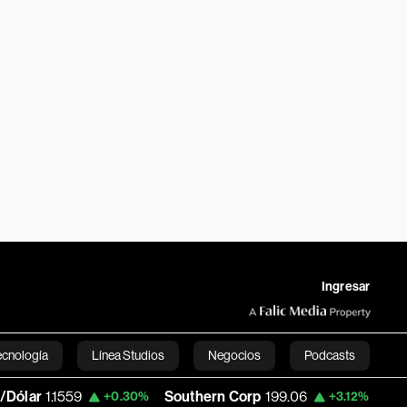
Ingresar
ecnología
Línea Studios
Negocios
Podcasts
9
Southern Corp
199.06
Copa Holdings
+0.30%
+3.12%
English