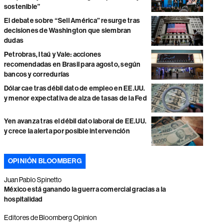
sostenible”
El debate sobre “Sell América” resurge tras
decisiones de Washington que siembran
dudas
Petrobras, Itaú y Vale: acciones
recomendadas en Brasil para agosto, según
bancos y corredurías
Dólar cae tras débil dato de empleo en EE.UU.
y menor expectativa de alza de tasas de la Fed
Yen avanza tras el débil dato laboral de EE.UU.
y crece la alerta por posible intervención
OPINIÓN BLOOMBERG
Juan Pablo Spinetto
México está ganando la guerra comercial gracias a la
hospitalidad
Editores de Bloomberg Opinion