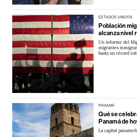
ESTADOS UNIDOS
Población mig
alcanza nivel 
Un informe del Mig
migrantes inmigra
hasta un récord es
PANAMÁ
Qué se celebra
Panamá de ho
La capital paname