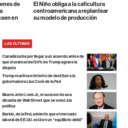
genes de
El Niño obliga a la caficultura
 a
centroamericana a replantear
caen en
su modelo de producción
LAS ÚLTIMAS
Canadá lucha por llegar a un acuerdo antes de
que el arancel del 50% de Trump agrave la
disputa
Trump reactiva el intento de destituir a la
gobernadora Lisa Cook de la Fed
Muere John Loeb Jr., el sucesor de una
dinastía de Wall Street que se volcó a la
política
Barkin, de la Fed, advierte que el mercado
laboral de EE.UU. está en un “equilibrio débil”