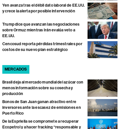
Yen avanza tras el débil dato laboral de EE.UU.
y crece la alerta por posible intervención
Trump dice que avanzan las negociaciones
sobre Ormuz mientras Irán evalúa veto a
EE.UU.
Cencosud reporta pérdidas trimestrales por
costos de su nuevo plan estratégico
MERCADOS
Brasil deja al mercado mundial del azúcar con
menos información sobre su cosecha y
producción
Bonos de San Juan ganan atractivo entre
inversores ante la escasez de emisiones en
Puerto Rico
De la Espriella se compromete a recuperar
Ecopetrol y a hacer fracking “responsable y