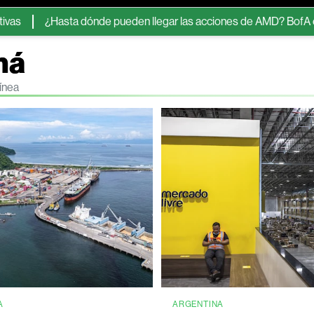
sta dónde pueden llegar las acciones de AMD? BofA es optimista, 
má
ínea
A
ARGENTINA