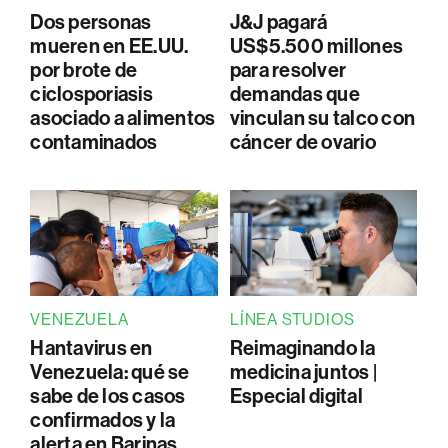
Dos personas
J&J pagará
mueren en EE.UU.
US$5.500 millones
por brote de
para resolver
ciclosporiasis
demandas que
asociado a alimentos
vinculan su talco con
contaminados
cáncer de ovario
VENEZUELA
LÍNEA STUDIOS
Hantavirus en
Reimaginando la
Venezuela: qué se
medicina juntos |
sabe de los casos
Especial digital
confirmados y la
alerta en Barinas