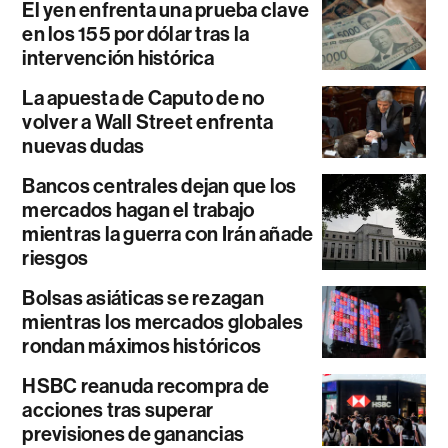
El yen enfrenta una prueba clave
en los 155 por dólar tras la
intervención histórica
La apuesta de Caputo de no
volver a Wall Street enfrenta
nuevas dudas
Bancos centrales dejan que los
mercados hagan el trabajo
mientras la guerra con Irán añade
riesgos
Bolsas asiáticas se rezagan
mientras los mercados globales
rondan máximos históricos
HSBC reanuda recompra de
acciones tras superar
previsiones de ganancias