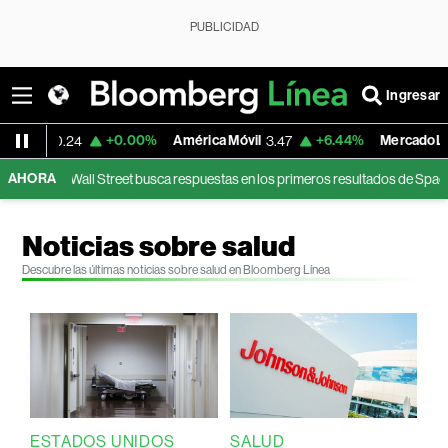
PUBLICIDAD
Ingresar
+0.00%
América Móvil
+6.44%
MercadoLibre
3.47
1,900.47
AHORA
Street busca respuestas en los primeros resultados de SpaceX desde su debut 
Noticias sobre salud
Descubre las últimas noticias sobre salud en Bloomberg Línea
ESTADOS UNIDOS
SALUD