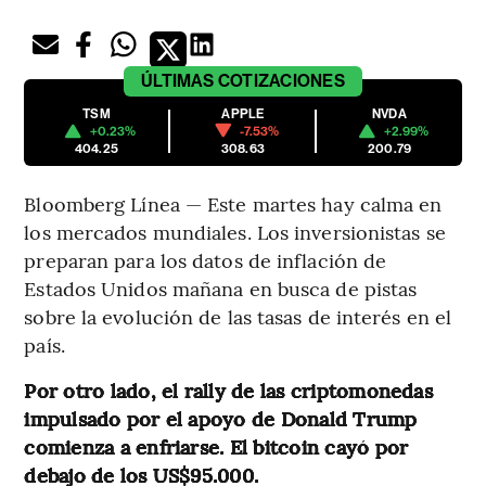
ÚLTIMAS
COTIZACIONES
TSM
APPLE
NVDA
+0.23%
-7.53%
+2.99%
404.25
308.63
200.79
Bloomberg Línea — Este martes hay calma en
los mercados mundiales. Los inversionistas se
preparan para los datos de inflación de
Estados Unidos mañana en busca de pistas
sobre la evolución de las tasas de interés en el
país.
Por otro lado, el rally de las criptomonedas
impulsado por el apoyo de Donald Trump
comienza a enfriarse. El bitcoin cayó por
debajo de los US$95.000.