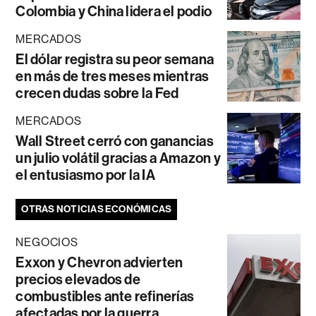
Colombia y China lidera el podio
MERCADOS
El dólar registra su peor semana
en más de tres meses mientras
crecen dudas sobre la Fed
MERCADOS
Wall Street cerró con ganancias
un julio volátil gracias a Amazon y
el entusiasmo por la IA
OTRAS NOTICIAS ECONÓMICAS
NEGOCIOS
Exxon y Chevron advierten
precios elevados de
combustibles ante refinerías
afectadas por la guerra