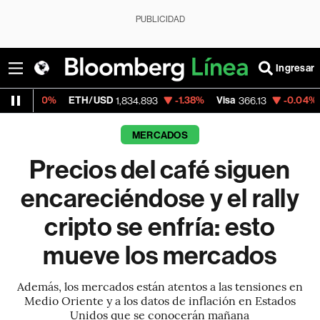
PUBLICIDAD
Ingresar
ETH/USD
-1.38%
Visa
-0.04%
MercadoLibr
1,834.893
366.13
MERCADOS
Precios del café siguen
encareciéndose y el rally
cripto se enfría: esto
mueve los mercados
Además, los mercados están atentos a las tensiones en
Medio Oriente y a los datos de inflación en Estados
Unidos que se conocerán mañana