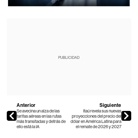
PUBLICIDAD
Anterior
Siguiente
Se avecina un alza de las
Itaú revela sus nuevas
tarifas aéreas en las rutas
proyecciones del precio del
más transitadas y detrás de
dólar en América Latina para
ello está la IA
el remate de 2026 y 2027