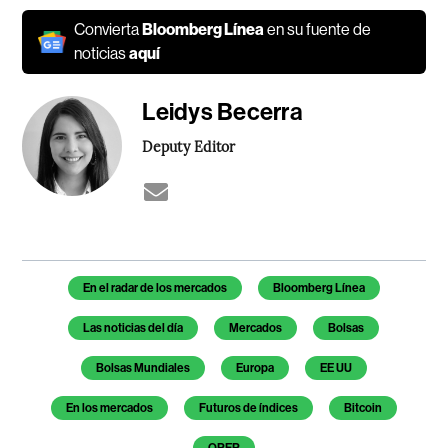
Convierta
Bloomberg Línea
en su fuente de
noticias
aquí
Leidys Becerra
Deputy Editor
Temas de este artículo
En el radar de los mercados
Bloomberg Línea
Las noticias del día
Mercados
Bolsas
Bolsas Mundiales
Europa
EE UU
En los mercados
Futuros de índices
Bitcoin
OPEP