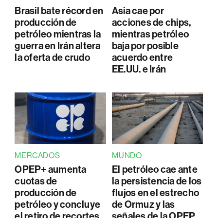
Brasil bate récord en
Asia cae por
producción de
acciones de chips,
petróleo mientras la
mientras petróleo
guerra en Irán altera
baja por posible
la oferta de crudo
acuerdo entre
EE.UU. e Irán
MERCADOS
MUNDO
OPEP+ aumenta
El petróleo cae ante
cuotas de
la persistencia de los
producción de
flujos en el estrecho
petróleo y concluye
de Ormuz y las
el retiro de recortes
señales de la OPEP