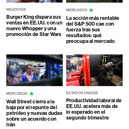
NEGOCIOS
MERCADOS
Burger King dispara sus
La acción más rentable
ventas en EE.UU. con un
del S&P 500 cae con
nuevo Whopper y una
fuerza tras sus
promoción de Star Wars
resultados: qué
preocupa al mercado
ESTADOS UNIDOS
MERCADOS
Productividad laboral de
Wall Street cierra a la
EE.UU. acelera más de
baja por el repunte del
lo esperado en el
petróleo y nuevas dudas
segundo trimestre
sobre un acuerdo con
Irán