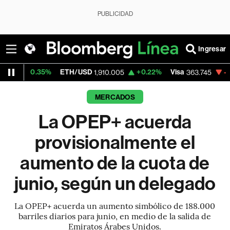
PUBLICIDAD
Ingresar
.35%
ETH/USD
+0.22%
Visa
-1.82%
Mer
1,910.005
363.745
MERCADOS
La OPEP+ acuerda
provisionalmente el
aumento de la cuota de
junio, según un delegado
La OPEP+ acuerda un aumento simbólico de 188.000
barriles diarios para junio, en medio de la salida de
Emiratos Árabes Unidos.