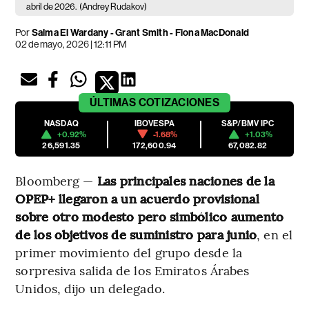
abril de 2026.
(Andrey Rudakov)
Por
Salma El Wardany - Grant Smith - Fiona MacDonald
02 de mayo, 2026 | 12:11 PM
ÚLTIMAS
COTIZACIONES
NASDAQ
IBOVESPA
S&P/BMV IPC
+0.92%
-1.68%
+1.03%
26,591.35
172,600.94
67,082.82
Bloomberg —
Las principales naciones de la
OPEP+ llegaron a un acuerdo provisional
sobre otro modesto pero simbólico aumento
de los objetivos de suministro para junio
, en el
primer movimiento del grupo desde la
sorpresiva salida de los Emiratos Árabes
Unidos, dijo un delegado.