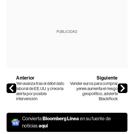
PUBLICIDAD
Anterior
Siguiente
Yen avanza tras el débil dato
Vender euros para comprar
laboral de EE.UU. y crece la
yenes aumenta el riesgo
alerta por posible
geopolítico, advierte
intervención
BlackRock
Convierta
Bloomberg Línea
en su fuente de
noticias
aquí