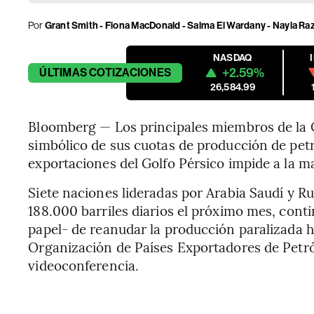
Por
Grant Smith - Fiona MacDonald - Salma El Wardany - Nayla R
NASDAQ
+2.59%
ÚLTIMAS
COTIZACIONES
26,584.99
Bloomberg — Los principales miembros de l
simbólico de sus cuotas de producción de petró
exportaciones del Golfo Pérsico impide a la may
Siete naciones lideradas por Arabia Saudí y Ru
188.000 barriles diarios el próximo mes, cont
papel- de reanudar la producción paralizada h
Organización de Países Exportadores de Petr
videoconferencia.