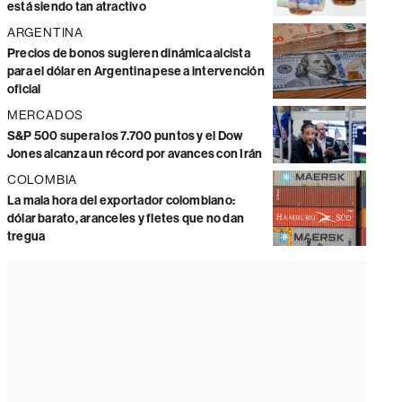
está siendo tan atractivo
ARGENTINA
Precios de bonos sugieren dinámica alcista
para el dólar en Argentina pese a intervención
oficial
MERCADOS
S&P 500 supera los 7.700 puntos y el Dow
Jones alcanza un récord por avances con Irán
COLOMBIA
La mala hora del exportador colombiano:
dólar barato, aranceles y fletes que no dan
tregua