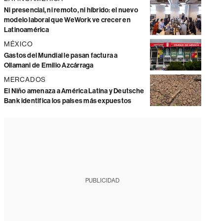
Ni presencial, ni remoto, ni híbrido: el nuevo
modelo laboral que WeWork ve crecer en
Latinoamérica
MÉXICO
Gastos del Mundial le pasan factura a
Ollamani de Emilio Azcárraga
MERCADOS
El Niño amenaza a América Latina y Deutsche
Bank identifica los países más expuestos
PUBLICIDAD