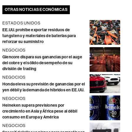
OTRAS NOTICIAS ECONÓMICAS
ESTADOS UNIDOS
EE.UU. prohíbe exportar residuos de
tungsteno y materiales de baterías para
reforzar su suministro
NEGOCIOS
Glencore dispara sus ganancias por el auge
del cobre y el sólido desempeño de su
división de trading
NEGOCIOS
Honda eleva su previsión de ganancias por el
yen débil y la demanda de híbridos en EE.UU.
NEGOCIOS
Heineken supera previsiones por
crecimiento en Asia y África pese al débil
consumo en Europa y América
NEGOCIOS