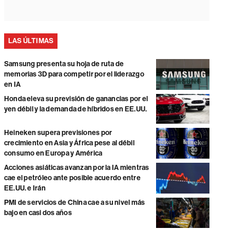
LAS ÚLTIMAS
Samsung presenta su hoja de ruta de
memorias 3D para competir por el liderazgo
en IA
Honda eleva su previsión de ganancias por el
yen débil y la demanda de híbridos en EE.UU.
Heineken supera previsiones por
crecimiento en Asia y África pese al débil
consumo en Europa y América
Acciones asiáticas avanzan por la IA mientras
cae el petróleo ante posible acuerdo entre
EE.UU. e Irán
PMI de servicios de China cae a su nivel más
bajo en casi dos años