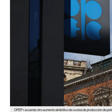
OPEP+ acuerda otro aumento simbólico de cuotas de producción de petról