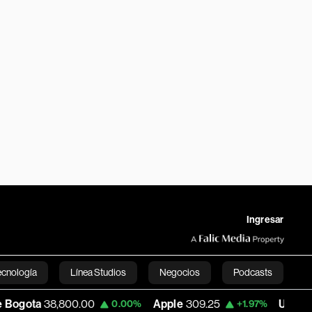
Ingresar
ecnología
Línea Studios
Negocios
Podcasts
38,800.00
Apple
309.25
USD COP
3,195.
0.00%
+1.97%
English