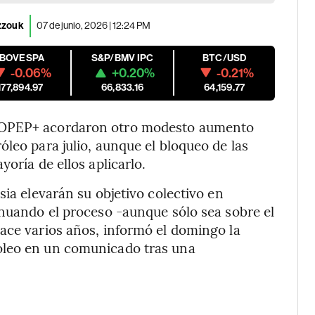
azzouk
07 de junio, 2026 | 12:24 PM
IBOVESPA
S&P/BMV IPC
BTC/USD
-0.06%
+0.20%
-0.21%
177,894.97
66,833.16
64,159.77
a OPEP+ acordaron otro modesto aumento
leo para julio, aunque el bloqueo de las
oría de ellos aplicarlo.
sia elevarán su objetivo colectivo en
inuando el proceso -aunque sólo sea sobre el
ace varios años, informó el domingo la
óleo en un comunicado tras una