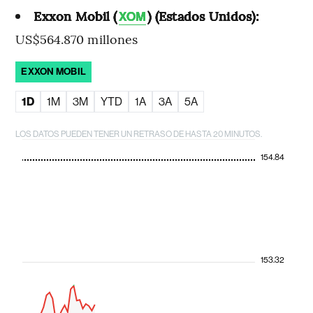
Exxon Mobil (
) (Estados Unidos):
XOM
US$564.870 millones
EXXON MOBIL
1D
1M
3M
YTD
1A
3A
5A
LOS DATOS PUEDEN TENER UN RETRASO DE HASTA 20 MINUTOS.
154.84
153.32