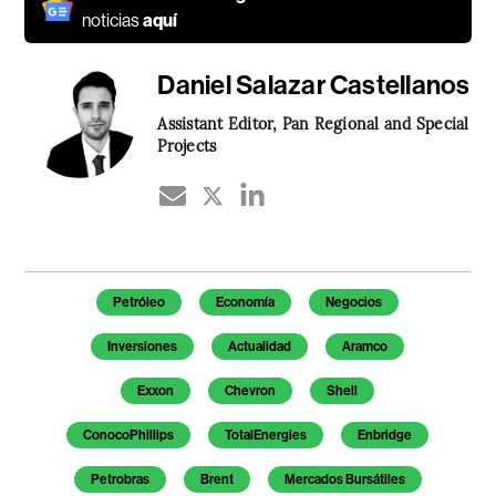
noticias
aquí
Daniel Salazar Castellanos
Assistant Editor, Pan Regional and Special
Projects
Temas de este artículo
Petróleo
Economía
Negocios
Inversiones
Actualidad
Aramco
Exxon
Chevron
Shell
ConocoPhillips
TotalEnergies
Enbridge
Petrobras
Brent
Mercados Bursátiles