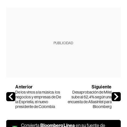
PUBLICIDAD
Anterior
Siguiente
De los vinos a la música: los
Desaprobación de Milei
negocios y empresas de De
sube al 62,4% según una
la Espriella, el nuevo
encuesta de AtlasIntel para
presidente de Colombia
Bloomberg
Convierta
Bloomberg Línea
en su fuente de