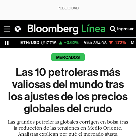
PUBLICIDAD
Ingresar
TH/USD
+0.62%
Visa
-1.72%
MercadoLibre
1,917.735
364.08
MERCADOS
Las 10 petroleras más
valiosas del mundo tras
los ajustes de los precios
globales del crudo
Las grandes petroleras globales corrigen en bolsa tras
la reducción de las tensiones en Medio Oriente.
Analistas explican por qué el mercado ajusta