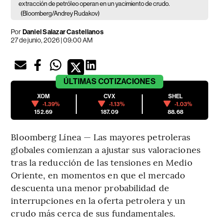
extracción de petróleo operan en un yacimiento de crudo.
(Bloomberg/Andrey Rudakov)
Por
Daniel Salazar Castellanos
27 de junio, 2026 | 09:00 AM
ÚLTIMAS
COTIZACIONES
XOM
CVX
SHEL
-1.39%
-1.13%
-1.03%
152.69
187.09
88.68
Bloomberg Línea — Las mayores petroleras
globales comienzan a ajustar sus valoraciones
tras la reducción de las tensiones en Medio
Oriente, en momentos en que el mercado
descuenta una menor probabilidad de
interrupciones en la oferta petrolera y un
crudo más cerca de sus fundamentales.