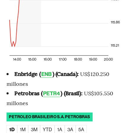
115.86
115.21
14:00
15:00
16:00
17:00
18:00
19:00
20:00
Enbridge (
) (Canadá):
US$120.250
ENB
millones
Petrobras (
) (Brasil):
US$105.550
PETR4
millones
PETROLEO BRASILEIRO S.A. PETROBRAS
1D
1M
3M
YTD
1A
3A
5A