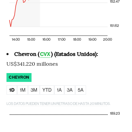
152.47
151.62
14:00
15:00
16:00
17:00
18:00
19:00
20:00
Chevron (
) (Estados Unidos):
CVX
US$341.220 millones
CHEVRON
1D
1M
3M
YTD
1A
3A
5A
LOS DATOS PUEDEN TENER UN RETRASO DE HASTA 20 MINUTOS.
189.23