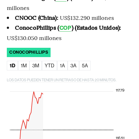
millones
CNOOC (China):
US$132.290 millones
ConocoPhillips (
) (Estados Unidos):
COP
US$130.050 millones
CONOCOPHILLIPS
1D
1M
3M
YTD
1A
3A
5A
LOS DATOS PUEDEN TENER UN RETRASO DE HASTA 20 MINUTOS.
117.79
116.51