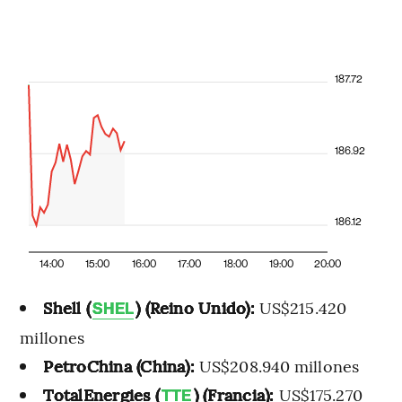
187.72
186.92
186.12
14:00
15:00
16:00
17:00
18:00
19:00
20:00
Shell (
) (Reino Unido):
US$215.420
SHEL
millones
PetroChina (China):
US$208.940 millones
TotalEnergies (
) (Francia):
US$175.270
TTE