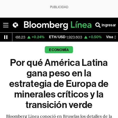
PUBLICIDAD
Ingresar
+0.24%
ETH/USD
+0.50%
Visa
-2
8.23
1,923.603
362.50
ECONOMÍA
Por qué América Latina
gana peso en la
estrategia de Europa de
minerales críticos y la
transición verde
Bloomberg Línea conoció en Bruselas los detalles de la