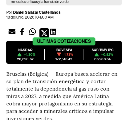
minerales críticos y la transición verde.
Por
Daniel Salazar Castellanos
18 de junio, 2026 | 04:00 AM
ÚLTIMAS
COTIZACIONES
NASDAQ
IBOVESPA
S&P/BMV IPC
+1.30%
-1.73%
+0.82%
26,690.62
172,513.42
66,938.64
Bruselas (Bélgica) — Europa busca acelerar en
su plan de transición energética y cortar
totalmente la dependencia al gas ruso con
miras a 2027, a medida que América Latina
cobra mayor protagonismo en su estrategia
para acceder a minerales críticos e impulsar
inversiones verdes.