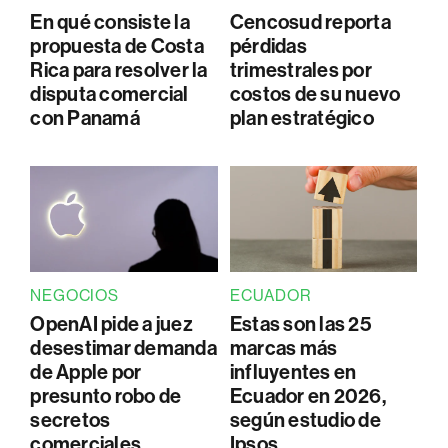
En qué consiste la
Cencosud reporta
propuesta de Costa
pérdidas
Rica para resolver la
trimestrales por
disputa comercial
costos de su nuevo
con Panamá
plan estratégico
NEGOCIOS
ECUADOR
OpenAI pide a juez
Estas son las 25
desestimar demanda
marcas más
de Apple por
influyentes en
presunto robo de
Ecuador en 2026,
secretos
según estudio de
comerciales
Ipsos