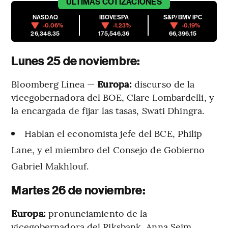
ÚLTIMAS
COTIZACIONES
NASDAQ
IBOVESPA
S&P/BMV IPC
-0.06%
-1.23%
-0.19%
26,348.35
175,546.36
66,396.15
Lunes 25 de noviembre:
Bloomberg Línea —
Europa:
discurso de la
vicegobernadora del BOE, Clare Lombardelli, y
la encargada de fijar las tasas, Swati Dhingra.
Hablan el economista jefe del BCE, Philip
Lane, y el miembro del Consejo de Gobierno
Gabriel Makhlouf.
Martes 26 de noviembre:
Europa:
pronunciamiento de la
vicegobernadora del Riksbank, Anna Seim.