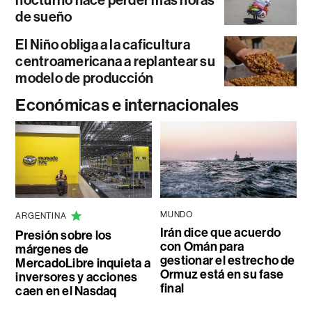
de sueño
El Niño obliga a la caficultura
centroamericana a replantear su
modelo de producción
Económicas e internacionales
MUNDO
ARGENTINA
Irán dice que acuerdo
Presión sobre los
con Omán para
márgenes de
gestionar el estrecho de
MercadoLibre inquieta a
Ormuz está en su fase
inversores y acciones
final
caen en el Nasdaq