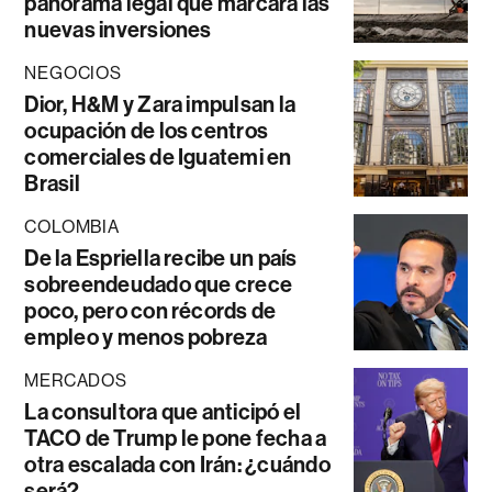
panorama legal que marcará las
nuevas inversiones
NEGOCIOS
Dior, H&M y Zara impulsan la
ocupación de los centros
comerciales de Iguatemi en
Brasil
COLOMBIA
De la Espriella recibe un país
sobreendeudado que crece
poco, pero con récords de
empleo y menos pobreza
MERCADOS
La consultora que anticipó el
TACO de Trump le pone fecha a
otra escalada con Irán: ¿cuándo
será?