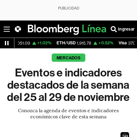
PUBLICIDAD
Ingresar
+1.02%
ETH/USD
+0.52%
Visa
+0.
51.09
1,915.78
370.47
MERCADOS
Eventos e indicadores
destacados de la semana
del 25 al 29 de noviembre
Conozca la agenda de eventos e indicadores
económicos clave de esta semana
23