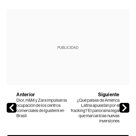
PUBLICIDAD
Anterior
Siguiente
Dior, H&M y Zara impulsan la
¿Qué países de América
ocupación de los centros
Latina apuestan por el
comerciales de Iguatemi en
fracking? El panorama legal
Brasil
que marcará las nuevas
inversiones