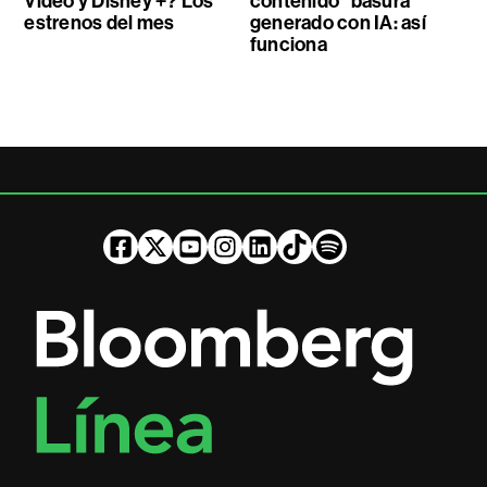
Video y Disney +? Los
contenido “basura”
estrenos del mes
generado con IA: así
funciona