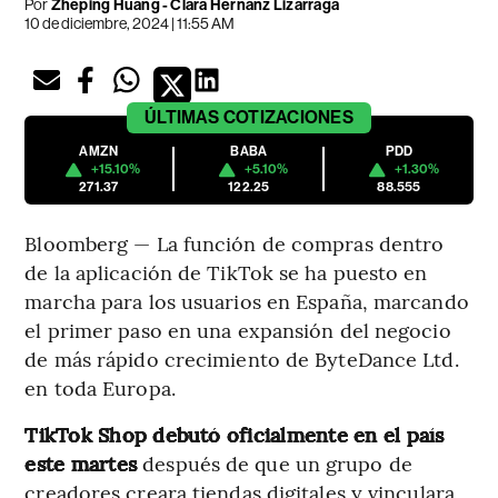
Por
Zheping Huang - Clara Hernanz Lizarraga
10 de diciembre, 2024 | 11:55 AM
ÚLTIMAS
COTIZACIONES
AMZN
BABA
PDD
+15.10%
+5.10%
+1.30%
271.37
122.25
88.555
Bloomberg — La función de compras dentro
de la aplicación de TikTok se ha puesto en
marcha para los usuarios en España, marcando
el primer paso en una expansión del negocio
de más rápido crecimiento de ByteDance Ltd.
en toda Europa.
TikTok Shop debutó oficialmente en el país
este martes
después de que un grupo de
creadores creara tiendas digitales y vinculara