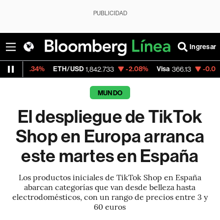
PUBLICIDAD
Ingresar
4%
ETH/USD
-2.08%
Visa
-0.04%
Mercad
1,842.733
366.13
MUNDO
El despliegue de TikTok
Shop en Europa arranca
este martes en España
Los productos iniciales de TikTok Shop en España
abarcan categorías que van desde belleza hasta
electrodomésticos, con un rango de precios entre 3 y
60 euros