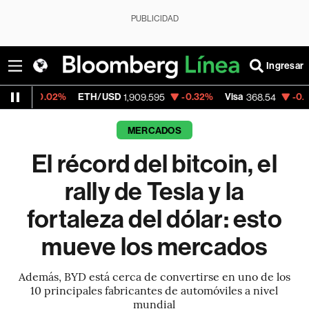
PUBLICIDAD
Ingresar
%
ETH/USD
-0.32%
Visa
-0.28%
Mercad
1,909.595
368.54
MERCADOS
El récord del bitcoin, el
rally de Tesla y la
fortaleza del dólar: esto
mueve los mercados
Además, BYD está cerca de convertirse en uno de los
10 principales fabricantes de automóviles a nivel
mundial