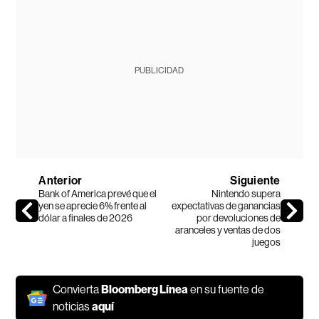
PUBLICIDAD
Anterior
Siguiente
Bank of America prevé que el
Nintendo supera
yen se aprecie 6% frente al
expectativas de ganancias
dólar a finales de 2026
por devoluciones de
aranceles y ventas de dos
juegos
Convierta
Bloomberg Línea
en su fuente de
noticias
aquí