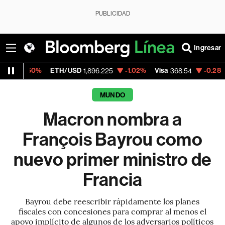
PUBLICIDAD
Ingresar
ETH/USD
-1.02%
Visa
-0.28%
MercadoLi
1,896.225
368.54
MUNDO
Macron nombra a
François Bayrou como
nuevo primer ministro de
Francia
Bayrou debe reescribir rápidamente los planes
fiscales con concesiones para comprar al menos el
apoyo implícito de algunos de los adversarios políticos