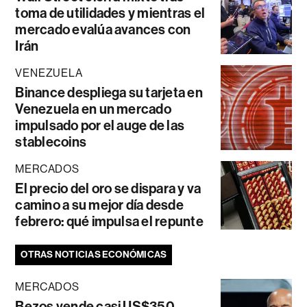
toma de utilidades y mientras el
mercado evalúa avances con
Irán
VENEZUELA
Binance despliega su tarjeta en
Venezuela en un mercado
impulsado por el auge de las
stablecoins
MERCADOS
El precio del oro se dispara y va
camino a su mejor día desde
febrero: qué impulsa el repunte
OTRAS NOTICIAS ECONÓMICAS
MERCADOS
Bezos vende casi US$350