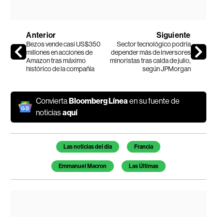
Anterior
Siguiente
Bezos vende casi US$350
Sector tecnológico podría
millones en acciones de
depender más de inversores
Amazon tras máximo
minoristas tras caída de julio,
histórico de la compañía
según JPMorgan
Convierta
Bloomberg Línea
en su fuente de
noticias
aquí
Temas de este artículo
Las noticias del día
Francia
Emmanuel Macron
Las Últimas