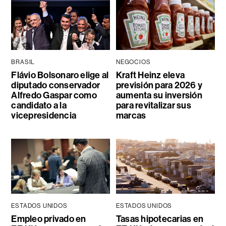
BRASIL
NEGOCIOS
Flávio Bolsonaro elige al
Kraft Heinz eleva
diputado conservador
previsión para 2026 y
Alfredo Gaspar como
aumenta su inversión
candidato a la
para revitalizar sus
vicepresidencia
marcas
ESTADOS UNIDOS
ESTADOS UNIDOS
Empleo privado en
Tasas hipotecarias en