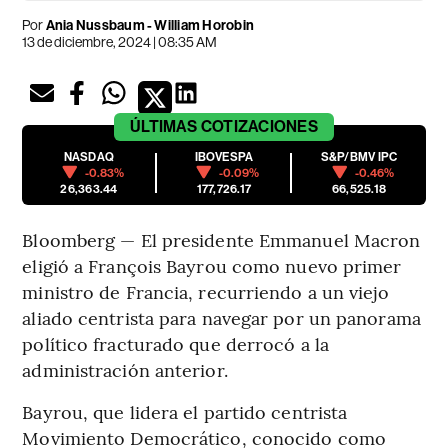
Por
Ania Nussbaum - William Horobin
13 de diciembre, 2024 | 08:35 AM
ÚLTIMAS
COTIZACIONES
NASDAQ
IBOVESPA
S&P/BMV IPC
-0.83%
-0.09%
-0.46%
26,363.44
177,726.17
66,525.18
Bloomberg — El presidente Emmanuel Macron
eligió a François Bayrou como nuevo primer
ministro de Francia, recurriendo a un viejo
aliado centrista para navegar por un panorama
político fracturado que derrocó a la
administración anterior.
Bayrou, que lidera el partido centrista
Movimiento Democrático, conocido como