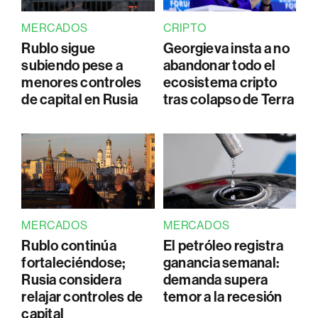
MERCADOS
CRIPTO
Rublo sigue
Georgieva insta a no
subiendo pese a
abandonar todo el
menores controles
ecosistema cripto
de capital en Rusia
tras colapso de Terra
MERCADOS
MERCADOS
Rublo continúa
El petróleo registra
fortaleciéndose;
ganancia semanal:
Rusia considera
demanda supera
relajar controles de
temor a la recesión
capital