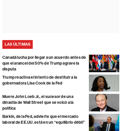
LAS ÚLTIMAS
Canadá lucha por llegar a un acuerdo antes de
que el arancel del 50% de Trump agrave la
disputa
Trump reactiva el intento de destituir a la
gobernadora Lisa Cook de la Fed
Muere John Loeb Jr., el sucesor de una
dinastía de Wall Street que se volcó a la
política
Barkin, de la Fed, advierte que el mercado
laboral de EE.UU. está en un “equilibrio débil”