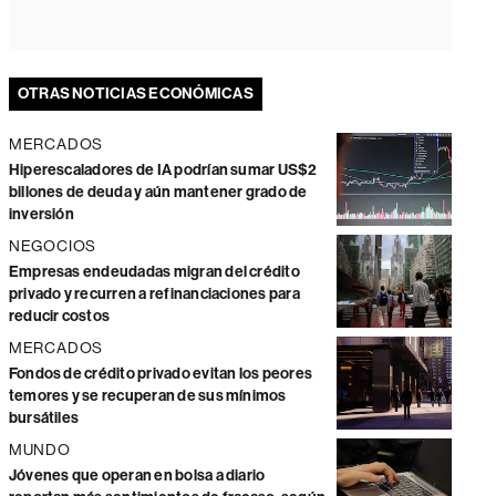
OTRAS NOTICIAS ECONÓMICAS
MERCADOS
Hiperescaladores de IA podrían sumar US$2
billones de deuda y aún mantener grado de
inversión
NEGOCIOS
Empresas endeudadas migran del crédito
privado y recurren a refinanciaciones para
reducir costos
MERCADOS
Fondos de crédito privado evitan los peores
temores y se recuperan de sus mínimos
bursátiles
MUNDO
Jóvenes que operan en bolsa a diario