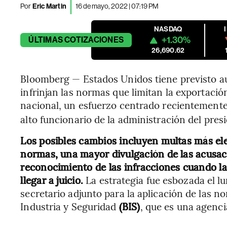
Por
Eric Martin
16 de mayo, 2022 | 07:19 PM
NASDAQ
+1.30%
ÚLTIMAS
COTIZACIONES
26,690.62
Bloomberg — Estados Unidos tiene previsto a
infrinjan las normas que limitan la exportac
nacional, un esfuerzo centrado recientement
alto funcionario de la administración del pres
Los posibles cambios incluyen multas más ele
normas, una mayor divulgación de las acusac
reconocimiento de las infracciones cuando l
llegar a juicio.
La estrategia fue esbozada el l
secretario adjunto para la aplicación de las n
Industria y Seguridad
(BIS)
, que es una agenc