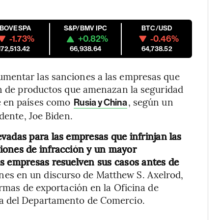
IBOVESPA
S&P/BMV IPC
BTC/USD
-1.73%
+0.82%
-0.46%
172,513.42
66,938.64
64,738.52
umentar las sanciones a las empresas que
ión de productos que amenazan la seguridad
e en países como
, según un
Rusia y China
idente, Joe Biden.
vadas para las empresas que infrinjan las
iones de infracción y un mayor
as empresas resuelven sus casos antes de
unes en un discurso de Matthew S. Axelrod,
ormas de exportación en la Oficina de
ia del Departamento de Comercio.