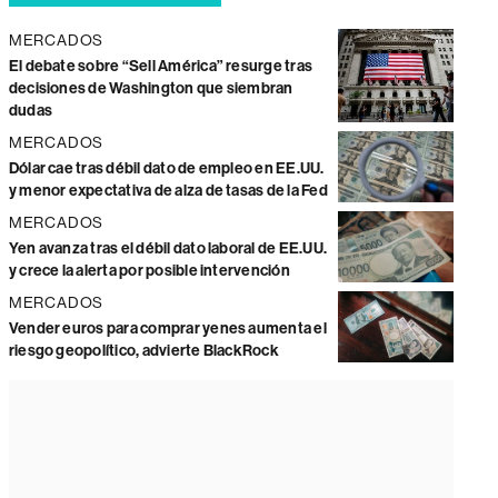
MERCADOS
El debate sobre “Sell América” resurge tras
decisiones de Washington que siembran
dudas
MERCADOS
Dólar cae tras débil dato de empleo en EE.UU.
y menor expectativa de alza de tasas de la Fed
MERCADOS
Yen avanza tras el débil dato laboral de EE.UU.
y crece la alerta por posible intervención
MERCADOS
Vender euros para comprar yenes aumenta el
riesgo geopolítico, advierte BlackRock