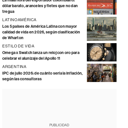
La mala hora del exportador colombiano:
dólar barato, aranceles y fletes que no dan
tregua
LATINOAMÉRICA
Los 5 países de América Latina con mayor
calidad de vida en 2026, según clasificación
de Wharton
ESTILO DE VIDA
Omega x Swatch lanza un reloj con oro para
celebrar el alunizaje del Apollo 11
ARGENTINA
IPC de julio 2026: de cuánto sería la inflación,
según las consultoras
PUBLICIDAD