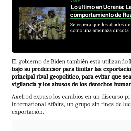
VER +
Lo último en Ucrania: La
comportamiento de Ru
Se espera que los aliados 
como una amenaza directa
El gobierno de Biden también está utilizando
bajo su predecesor para limitar las exportaci
principal rival geopolítico, para evitar que sea
vigilancia y los abusos de los derechos huma
Axelrod expuso los cambios en un discurso pro
International Affairs, un grupo sin fines de lu
exportación.