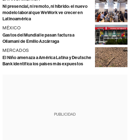
Ni presencial, ni remoto, ni híbrido: el nuevo
modelo laboral que WeWork ve crecer en
Latinoamérica
MÉXICO
Gastos del Mundial le pasan factura a
Ollamani de Emilio Azcárraga
MERCADOS
El Niño amenaza a América Latina y Deutsche
Bank identifica los países más expuestos
PUBLICIDAD