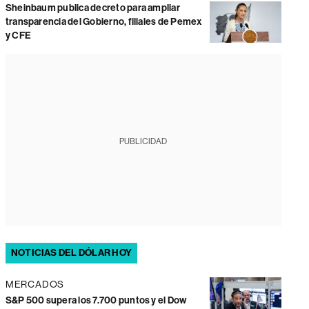
Sheinbaum publica decreto para ampliar
transparencia del Gobierno, filiales de Pemex
y CFE
PUBLICIDAD
NOTICIAS DEL DÓLAR HOY
MERCADOS
S&P 500 supera los 7.700 puntos y el Dow