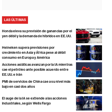
LAS ÚLTIMAS
Honda eleva su previsión de ganancias por el
yen débil y la demanda de híbridos en EE.UU.
Heineken supera previsiones por
crecimiento en Asia y África pese al débil
consumo en Europa y América
Acciones asiáticas avanzan por la IA mientras
cae el petróleo ante posible acuerdo entre
EE.UU. e Irán
PMI de servicios de China cae a su nivel más
bajo en casi dos años
El auge de la IA se extiende a las acciones
industriales, según Wells Fargo