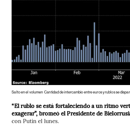
Salto en el volumen
Cantidad de intercambio entre euros y rublos se dispa
“El rublo se está fortaleciendo a un ritmo v
exagerar”, bromeó el Presidente de Bielorrus
con Putin el lunes.