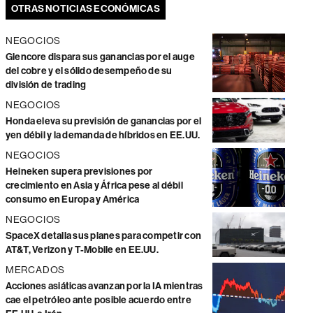
OTRAS NOTICIAS ECONÓMICAS
NEGOCIOS
Glencore dispara sus ganancias por el auge
del cobre y el sólido desempeño de su
división de trading
NEGOCIOS
Honda eleva su previsión de ganancias por el
yen débil y la demanda de híbridos en EE.UU.
NEGOCIOS
Heineken supera previsiones por
crecimiento en Asia y África pese al débil
consumo en Europa y América
NEGOCIOS
SpaceX detalla sus planes para competir con
AT&T, Verizon y T-Mobile en EE.UU.
MERCADOS
Acciones asiáticas avanzan por la IA mientras
cae el petróleo ante posible acuerdo entre