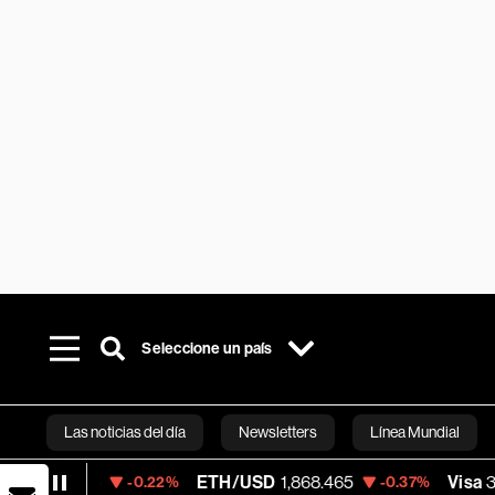
Seleccione un país
Las noticias del día
Newsletters
Línea Mundial
56
ETH/USD
1,868.465
Visa
369.59
-0.22%
-0.37%
+
Bloomberg 