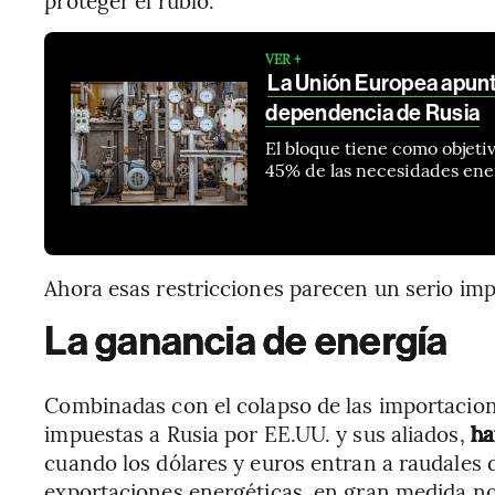
VER +
La Unión Europea apunta
dependencia de Rusia
El bloque tiene como objeti
45% de las necesidades ene
Ahora esas restricciones parecen un serio im
La ganancia de energía
Combinadas con el colapso de las importacion
impuestas a Rusia por EE.UU. y sus aliados,
ha
cuando los dólares y euros entran a raudales d
exportaciones energéticas, en gran medida n