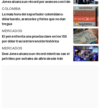
Jones alcanza un récord por avances con Irán
COLOMBIA
La mala hora del exportador colombiano:
dólar barato, aranceles y fletes que no dan
tregua
MERCADOS
El yen enfrenta una prueba clave en los 155
por dólar tras la intervención histórica
MERCADOS
Dow Jones alcanza un récord mientras cae el
petróleo por señales de alivio desde Irán