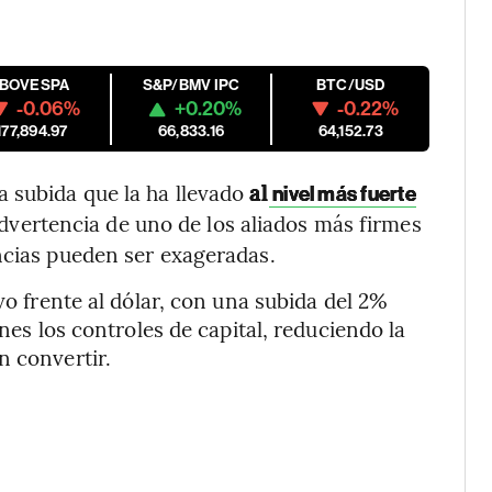
IBOVESPA
S&P/BMV IPC
BTC/USD
-0.06%
+0.20%
-0.22%
177,894.97
66,833.16
64,152.73
 subida que la ha llevado
al
nivel más fuerte
dvertencia de uno de los aliados más firmes
ncias pueden ser exageradas.
vo frente al dólar, con una subida del 2%
unes los controles de capital, reduciendo la
n convertir.