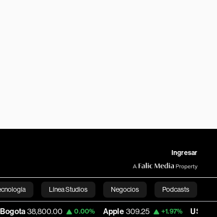
Ingresar
ecnología
Línea Studios
Negocios
Podcasts
,800.00
Apple
309.25
USD COP
3,195.99
0.00%
+1.97%
English