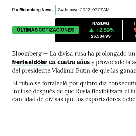
Por
Bloomberg News
24 de mayo, 2022 | 07:27 AM
NASDAQ
+2.59%
ÚLTIMAS
COTIZACIONES
26,584.99
Bloomberg — La divisa rusa ha prolongado una
en cuatro años
y provocado la a
frente al dólar
del presidente Vladimir Putin de que las gana
El rublo se fortaleció por quinto día consecuti
incluso después de que Rusia flexibilizara el l
cantidad de divisas que los exportadores debe