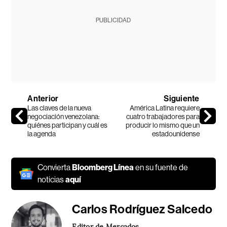
PUBLICIDAD
Anterior
Siguiente
Las claves de la nueva
América Latina requiere
negociación venezolana:
cuatro trabajadores para
quiénes participan y cuál es
producir lo mismo que un
la agenda
estadounidense
Convierta
Bloomberg Línea
en su fuente de
noticias
aquí
Carlos Rodríguez Salcedo
Editor de Mercados