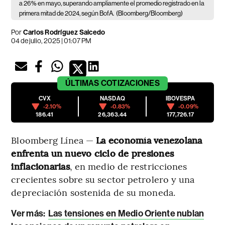
a 26% en mayo, superando ampliamente el promedio registrado en la
primera mitad de 2024, según BofA.
(Bloomberg/Bloomberg)
Por
Carlos Rodríguez Salcedo
04 de julio, 2025 | 01:07 PM
ÚLTIMAS
COTIZACIONES
CVX
NASDAQ
IBOVESPA
-2.10%
-0.83%
-0.09%
186.41
26,363.44
177,726.17
Bloomberg Línea —
La economía venezolana
enfrenta un nuevo ciclo de presiones
inflacionarias
, en medio de restricciones
crecientes sobre su sector petrolero y una
depreciación sostenida de su moneda.
Ver más:
Las tensiones en Medio Oriente nublan