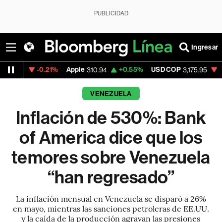
PUBLICIDAD
Ingresar
-0.21%
Apple
+0.55%
USD COP
-0.63%
Te
310.94
3,175.95
VENEZUELA
Inflación de 530%: Bank
of America dice que los
temores sobre Venezuela
“han regresado”
La inflación mensual en Venezuela se disparó a 26%
en mayo, mientras las sanciones petroleras de EE.UU.
y la caída de la producción agravan las presiones