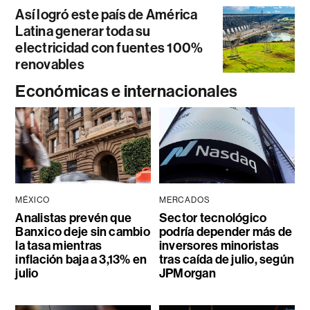
Así logró este país de América
Latina generar toda su
electricidad con fuentes 100%
renovables
Económicas e internacionales
MÉXICO
MERCADOS
Analistas prevén que
Sector tecnológico
Banxico deje sin cambio
podría depender más de
la tasa mientras
inversores minoristas
inflación baja a 3,13% en
tras caída de julio, según
julio
JPMorgan