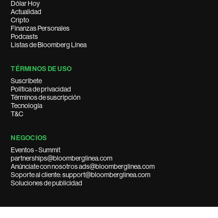
Dólar Hoy
Actualidad
Cripto
Finanzas Personales
Podcasts
Listas de Bloomberg Línea
TÉRMINOS DE USO
Suscríbete
Política de privacidad
Términos de suscripción
Tecnología
T&C
NEGOCIOS
Eventos - Summit
partnerships@bloomberglinea.com
Anúnciate con nosotros ads@bloomberglinea.com
Soporte al cliente: support@bloomberglinea.com
Soluciones de publicidad