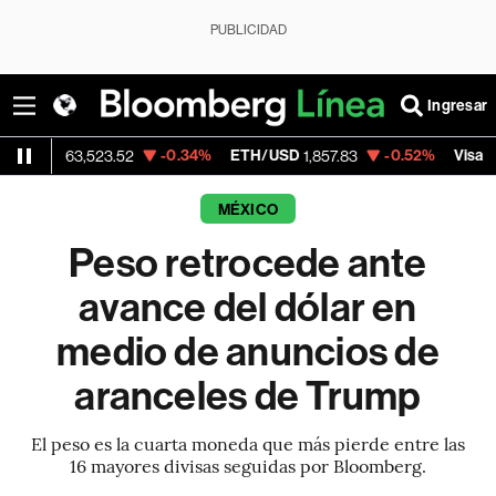
PUBLICIDAD
Ingresar
-0.34%
ETH/USD
-0.52%
Visa
63,523.52
1,857.83
365.67
MÉXICO
Peso retrocede ante
avance del dólar en
medio de anuncios de
aranceles de Trump
El peso es la cuarta moneda que más pierde entre las
16 mayores divisas seguidas por Bloomberg.