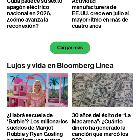
Cuba padece su sexto
Actividad
apagón eléctrico
manufacturera de
nacional en 2026,
EE.UU. crece en julio al
¿cómo avanza la
mayor ritmo en más de
reconexión?
cuatro años
Cargar más
Lujos y vida en Bloomberg Línea
¿Habrá secuela de
30 años del éxito de “La
‘Barbie’? Los millonarios
Macarena”: ¿Cuánto
sueldos de Margot
dinero ha generado la
Robbie y Ryan Gosling
canción que marcó los