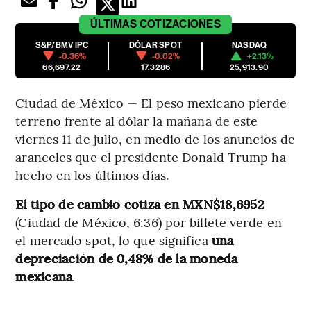
ÚLTIMAS
COTIZACIONES
S&P/BMV IPC
DÓLAR SPOT
NASDAQ
-0.36%
-0.02%
+2.13%
66,697.22
17.3286
25,913.90
Ciudad de México — El peso mexicano pierde
terreno frente al dólar la mañana de este
viernes 11 de julio, en medio de los anuncios de
aranceles que el presidente Donald Trump ha
hecho en los últimos días.
El tipo de cambio cotiza en MXN$18,6952
(Ciudad de México, 6:36) por billete verde en
el mercado spot, lo que significa
una
depreciación de 0,48% de la moneda
mexicana
.