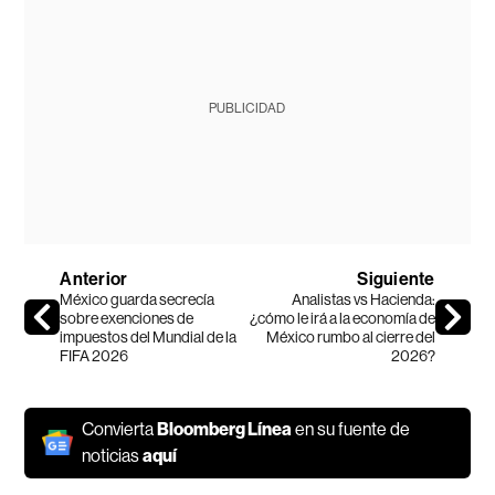
PUBLICIDAD
Anterior
Siguiente
México guarda secrecía
Analistas vs Hacienda:
sobre exenciones de
¿cómo le irá a la economía de
impuestos del Mundial de la
México rumbo al cierre del
FIFA 2026
2026?
Convierta
Bloomberg Línea
en su fuente de
noticias
aquí