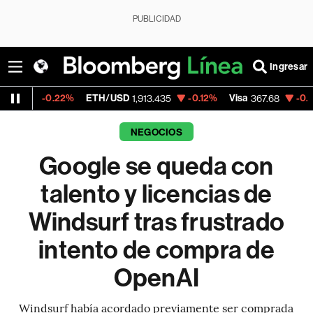
PUBLICIDAD
Ingresar
2%
ETH/USD
-0.12%
Visa
-0.23%
Mercado
1,913.435
367.68
NEGOCIOS
Google se queda con
talento y licencias de
Windsurf tras frustrado
intento de compra de
OpenAI
Windsurf había acordado previamente ser comprada