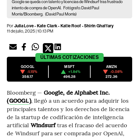
Google se queda con talento y licencias de Windsurf tras frustrado
intento de compra de OpenAI.
Fotógrafo: David Paul
Morris/Bloomberg.
(David Paul Morris)
Por
Julia Love - Kate Clark - Katie Roof - Shirin Ghaffary
11 de julio, 2025 | 10:13 PM
ÚLTIMAS
COTIZACIONES
GOOGL
MSFT
AMZN
-1.15%
+1.84%
-0.08%
358.17
496.28
272.36
Bloomberg —
Google, de Alphabet Inc.
(
)
, llegó a un acuerdo para adquirir los
GOOGL
principales talentos y los derechos de licencia
de la startup de codificación de inteligencia
artificial
Windsurf
tras el fracaso del acuerdo
de Windsurf para ser comprada por OpenAI,