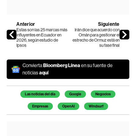
Anterior
Siguiente
Estas son las 25 marcas más
Irán dice que acuerdo con
influyentes en Ecuador en
Omán para gestionar el
2026, según estudio de
estrecho de Ormuz está en
Ipsos
su fase final
Convierta
Bloomberg Línea
en su fuente de
noticias
aquí
Temas de este artículo
Las noticias del día
Google
Negocios
Empresas
OpenAI
Windsurf