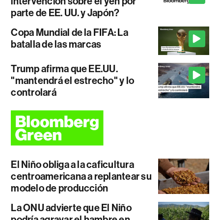
intervención sobre el yen por
parte de EE. UU. y Japón?
Copa Mundial de la FIFA: La
batalla de las marcas
Trump afirma que EE.UU.
"mantendrá el estrecho" y lo
controlará
El Niño obliga a la caficultura
centroamericana a replantear su
modelo de producción
La ONU advierte que El Niño
podría agravar el hambre en