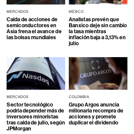
MERCADOS
MÉXICO
Caída de acciones de
Analistas prevén que
semiconductores en
Banxico deje sin cambio
Asia frena el avance de
la tasa mientras
las bolsas mundiales
inflación baja a 3,13% en
julio
MERCADOS
COLOMBIA
Sector tecnológico
Grupo Argos anuncia
podría depender más de
millonaria recompra de
inversores minoristas
acciones y promete
tras caída de julio, según
duplicar el dividendo
JPMorgan