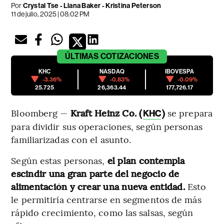
Por
Crystal Tse - Liana Baker - Kristina Peterson
11 de julio, 2025 | 08:02 PM
ÚLTIMAS
COTIZACIONES
KHC
NASDAQ
IBOVESPA
-3.36%
-0.83%
-0.09%
25.725
26,363.44
177,726.17
Bloomberg —
Kraft Heinz Co. (
)
se prepara
KHC
para dividir sus operaciones, según personas
familiarizadas con el asunto.
Según estas personas,
el plan contempla
escindir una gran parte del negocio de
alimentación y crear una nueva entidad.
Esto
le permitiría centrarse en segmentos de más
rápido crecimiento, como las salsas, según