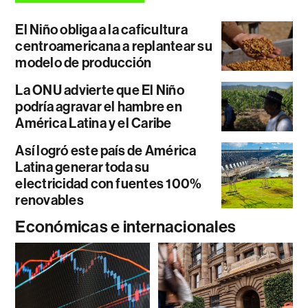
El Niño obliga a la caficultura
centroamericana a replantear su
modelo de producción
La ONU advierte que El Niño
podría agravar el hambre en
América Latina y el Caribe
Así logró este país de América
Latina generar toda su
electricidad con fuentes 100%
renovables
Económicas e internacionales