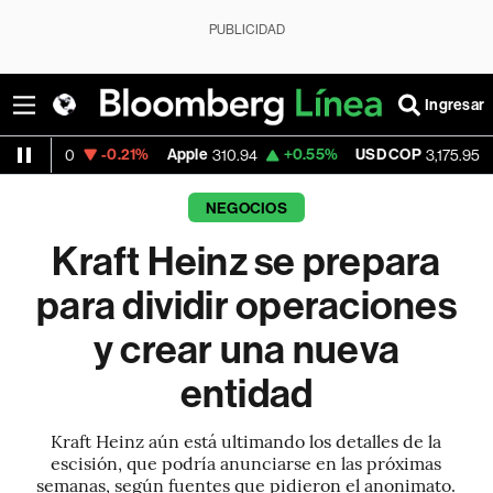
PUBLICIDAD
Ingresar
-0.21%
Apple
+0.55%
USD COP
-0.63%
310.94
3,175.95
NEGOCIOS
Kraft Heinz se prepara
para dividir operaciones
y crear una nueva
entidad
Kraft Heinz aún está ultimando los detalles de la
escisión, que podría anunciarse en las próximas
semanas, según fuentes que pidieron el anonimato.