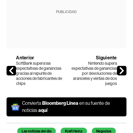
PUBLICIDAD
Anterior
Siguiente
SoftBank supera las
Nintendo supera
expectativas de ganancias
expectativas de ganancias
gracias al repunte de
por devoluciones de
acciones de fabricantes de
aranceles y ventas de dos
chips
juegos
Convierta
Bloomberg Línea
en su fuente de
noticias
aquí
Temas de este artículo
Las noticias del día
Kraft Heinz
Negocios