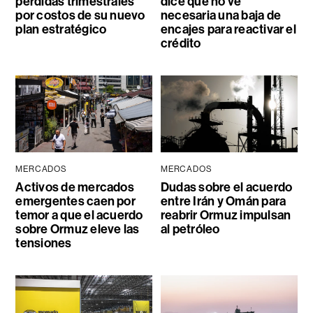
pérdidas trimestrales
dice que no ve
por costos de su nuevo
necesaria una baja de
plan estratégico
encajes para reactivar el
crédito
MERCADOS
MERCADOS
Activos de mercados
Dudas sobre el acuerdo
emergentes caen por
entre Irán y Omán para
temor a que el acuerdo
reabrir Ormuz impulsan
sobre Ormuz eleve las
al petróleo
tensiones