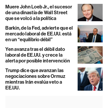
Muere John Loeb Jr., el sucesor
de una dinastía de Wall Street
que se volcó a la política
Barkin, de la Fed, advierte que el
mercado laboral de EE.UU. está
en un “equilibrio débil”
Yen avanza tras el débil dato
laboral de EE.UU. y crece la
alerta por posible intervención
Trump dice que avanzan las
negociaciones sobre Ormuz
mientras Irán evalúa veto a
EE.UU.