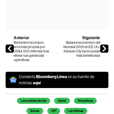
Anterior
Siguiente
Berkshire recompra
Balance económico del
acciones propias por
Mundial 2026 en EE.UU.:
US$4.500 millones tras
Kansas City fue la ciudad
elevar sus ganancias
más beneficiada
operativas
Convierta
Bloomberg Línea
en su fuente de
noticias
aquí
Temas de este artículo
Las noticias del día
Shein
Hong Kong
Bolsas
OPI
Las Últimas