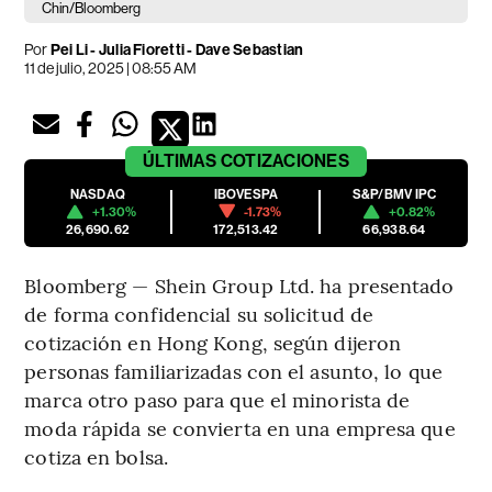
Chin/Bloomberg
Por
Pei Li - Julia Fioretti - Dave Sebastian
11 de julio, 2025 | 08:55 AM
ÚLTIMAS
COTIZACIONES
NASDAQ
IBOVESPA
S&P/BMV IPC
+1.30%
-1.73%
+0.82%
26,690.62
172,513.42
66,938.64
Bloomberg — Shein Group Ltd. ha presentado
de forma confidencial su solicitud de
cotización en Hong Kong, según dijeron
personas familiarizadas con el asunto, lo que
marca otro paso para que el minorista de
moda rápida se convierta en una empresa que
cotiza en bolsa.