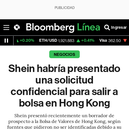
PUBLICIDAD
Ingresar
0.20%
ETH/USD
+0.41%
Visa
-2.15%
Mer
1,921.883
362.50
NEGOCIOS
Shein habría presentado
una solicitud
confidencial para salir a
bolsa en Hong Kong
Shein presentó recientemente un borrador de
prospecto a la Bolsa de Valores de Hong Kong, según
fuentes que pidieron no ser identificadas debido a su