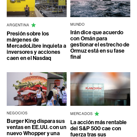
MUNDO
ARGENTINA
Irán dice que acuerdo
Presión sobre los
con Omán para
márgenes de
gestionar el estrecho de
MercadoLibre inquieta a
Ormuz está en su fase
inversores y acciones
final
caen en el Nasdaq
NEGOCIOS
MERCADOS
Burger King dispara sus
La acción más rentable
ventas en EE.UU. con un
del S&P 500 cae con
nuevo Whopper y una
fuerza tras sus