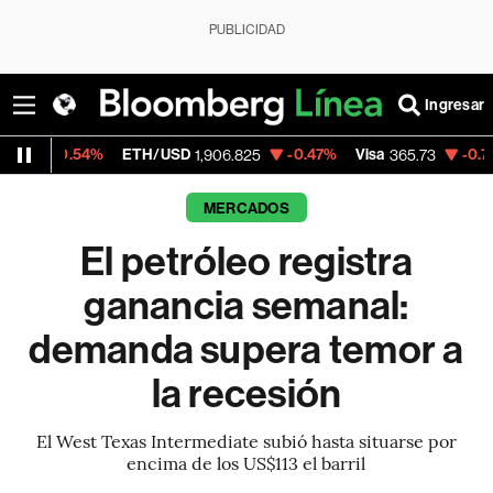
PUBLICIDAD
Ingresar
%
ETH/USD
-0.47%
Visa
-0.76%
Mercado
1,906.825
365.73
MERCADOS
El petróleo registra
ganancia semanal:
demanda supera temor a
la recesión
El West Texas Intermediate subió hasta situarse por
encima de los US$113 el barril