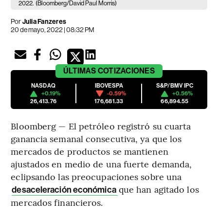
2022.
(Bloomberg/David Paul Morris)
Por
Julia Fanzeres
20 de mayo, 2022 | 08:32 PM
ÚLTIMAS
COTIZACIONES
NASDAQ
IBOVESPA
S&P/BMV IPC
+0.19%
-0.59%
+0.56%
26,413.76
176,681.33
66,894.55
Bloomberg — El petróleo registró su cuarta
ganancia semanal consecutiva, ya que los
mercados de productos se mantienen
ajustados en medio de una fuerte demanda,
eclipsando las preocupaciones sobre una
que han agitado los
desaceleración económica
mercados financieros.