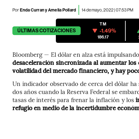
Por
Enda Curran y Amelia Pollard
14 de mayo, 2022 | 07:53 PM
TM
-1.49%
ÚLTIMAS
COTIZACIONES
186.17
Bloomberg — El dólar en alza está impulsand
desaceleración sincronizada al aumentar los 
volatilidad del mercado financiero, y hay poco
Un indicador observado de cerca del dólar h
dos años cuando la Reserva Federal se embarc
tasas de interés para frenar la inflación y los
i
refugio en medio de la incertidumbre económ