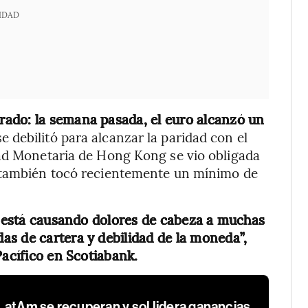
IDAD
ado: la semana pasada, el euro alcanzó un
se debilitó para alcanzar la paridad con el
dad Monetaria de Hong Kong se vio obligada
n también tocó recientemente un mínimo de
ed está causando dolores de cabeza a muchas
s de cartera y debilidad de la moneda”,
Pacífico en Scotiabank.
LatAm se recuperan y sol lidera ganancias