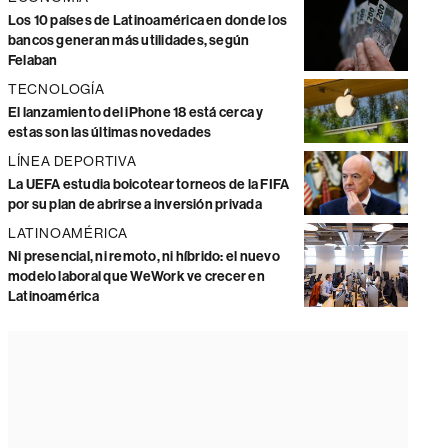
Los 10 países de Latinoamérica en donde los
bancos generan más utilidades, según
Felaban
TECNOLOGÍA
El lanzamiento del iPhone 18 está cerca y
estas son las últimas novedades
LÍNEA DEPORTIVA
La UEFA estudia boicotear torneos de la FIFA
por su plan de abrirse a inversión privada
LATINOAMÉRICA
Ni presencial, ni remoto, ni híbrido: el nuevo
modelo laboral que WeWork ve crecer en
Latinoamérica