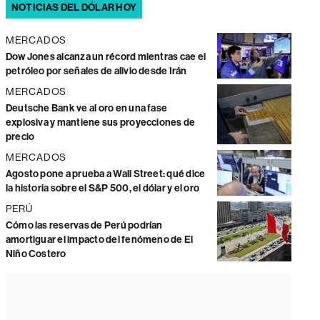
NOTICIAS DEL DÓLAR HOY
MERCADOS
Dow Jones alcanza un récord mientras cae el
petróleo por señales de alivio desde Irán
MERCADOS
Deutsche Bank ve al oro en una fase
explosiva y mantiene sus proyecciones de
precio
MERCADOS
Agosto pone a prueba a Wall Street: qué dice
la historia sobre el S&P 500, el dólar y el oro
PERÚ
Cómo las reservas de Perú podrían
amortiguar el impacto del fenómeno de El
Niño Costero