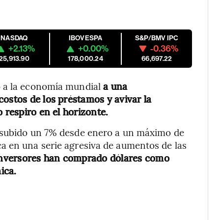
NASDAQ
IBOVESPA
S&P/BMV IPC
+2.13%
+0.00%
-0.36%
25,913.90
178,000.24
66,697.22
o a la economía mundial
a una
costos de los préstamos y avivar la
 respiro en el horizonte.
a subido un 7% desde enero a un máximo de
a en una serie agresiva de aumentos de las
nversores han comprado dólares como
ica.