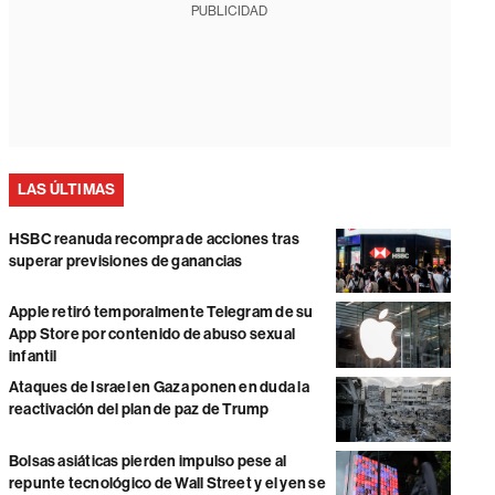
PUBLICIDAD
LAS ÚLTIMAS
HSBC reanuda recompra de acciones tras
superar previsiones de ganancias
Apple retiró temporalmente Telegram de su
App Store por contenido de abuso sexual
infantil
Ataques de Israel en Gaza ponen en duda la
reactivación del plan de paz de Trump
Bolsas asiáticas pierden impulso pese al
repunte tecnológico de Wall Street y el yen se