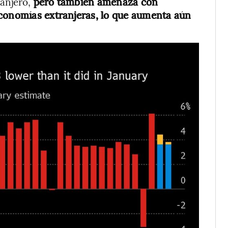
ranjero,
pero también amenaza con
economías extranjeras, lo que aumenta aún