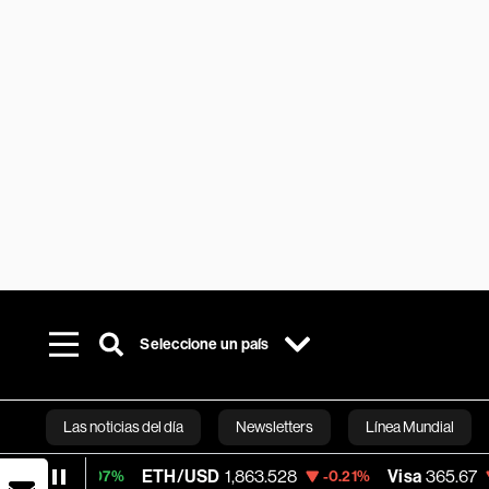
Seleccione un país
Las noticias del día
Newsletters
Línea Mundial
ETH/USD
1,863.528
Visa
365.67
0.07%
-0.21%
-0.13%
Bloomberg 