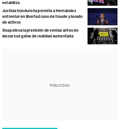
estabiliza
Justicia hondureña permite a Hernández
enfrentar en libertad caso de fraude y lavado
de activos
Snap eleva la previsión de ventas antes de
lanzar sus gafas de realidad aumentada
PUBLICIDAD