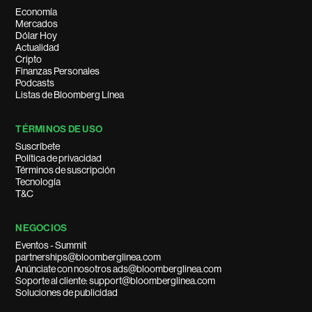
Economía
Mercados
Dólar Hoy
Actualidad
Cripto
Finanzas Personales
Podcasts
Listas de Bloomberg Línea
TÉRMINOS DE USO
Suscríbete
Política de privacidad
Términos de suscripción
Tecnología
T&C
NEGOCIOS
Eventos - Summit
partnerships@bloomberglinea.com
Anúnciate con nosotros ads@bloomberglinea.com
Soporte al cliente: support@bloomberglinea.com
Soluciones de publicidad