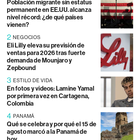
Población migrante sin estatus
permanente en EE.UU. alcanza
nivel récord: ¿de qué países
vienen?
2
NEGOCIOS
Eli Lilly eleva su previsión de
ventas para 2026 tras fuerte
demanda de Mounjaro y
Zepbound
3
ESTILO DE VIDA
En fotos y videos: Lamine Yamal
por primera vez en Cartagena,
Colombia
4
PANAMÁ
Qué se celebra y por qué el 15 de
agosto marcó a la Panamá de
hoy