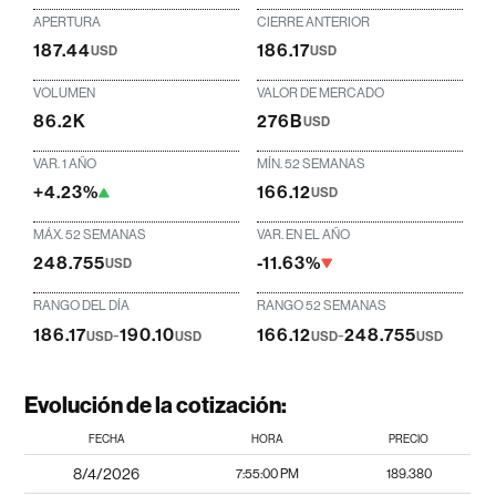
APERTURA
CIERRE ANTERIOR
187.44
186.17
USD
USD
VOLUMEN
VALOR DE MERCADO
86.2K
276B
USD
VAR. 1 AÑO
MÍN. 52 SEMANAS
+4.23%
166.12
USD
MÁX. 52 SEMANAS
VAR. EN EL AÑO
248.755
-11.63%
USD
RANGO DEL DÍA
RANGO 52 SEMANAS
186.17
-
190.10
166.12
-
248.755
USD
USD
USD
USD
Evolución de la cotización:
FECHA
HORA
PRECIO
8/4/2026
7:55:00 PM
189.380