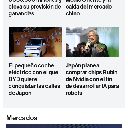
eleva su previsión de
caída del mercado
ganancias
chino
El pequeño coche
Japón planea
eléctrico con el que
comprar chips Rubin
BYD quiere
de Nvidia con el fin
conquistar las calles
de desarrollar IA para
de Japón
robots
Mercados