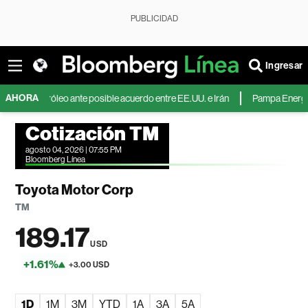
PUBLICIDAD
Ingresar
AHORA
petróleo ante posible acuerdo entre EE.UU. e Irán
Pampa Energía duplica s
Cotización TM
agosto 04, 2026 | 07:55 PM
Bloomberg Línea
Toyota Motor Corp
TM
189.17
USD
+1.61%
+3.00 USD
1D
1M
3M
YTD
1A
3A
5A