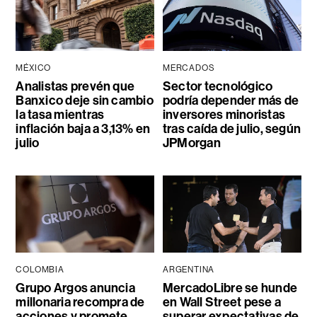
MÉXICO
MERCADOS
Analistas prevén que
Sector tecnológico
Banxico deje sin cambio
podría depender más de
la tasa mientras
inversores minoristas
inflación baja a 3,13% en
tras caída de julio, según
julio
JPMorgan
COLOMBIA
ARGENTINA
Grupo Argos anuncia
MercadoLibre se hunde
millonaria recompra de
en Wall Street pese a
acciones y promete
superar expectativas de