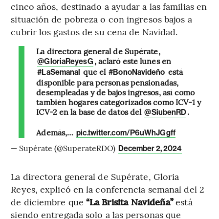
cinco años, destinado a ayudar a las familias en
situación de pobreza o con ingresos bajos a
cubrir los gastos de su cena de Navidad.
La directora general de Supérate,
, aclaró este lunes en
@GloriaReyesG
que el
está
#LaSemanal
#BonoNavideño
disponible para personas pensionadas,
desempleadas y de bajos ingresos, así como
también hogares categorizados como ICV-1 y
ICV-2 en la base de datos del
.
@SiubenRD
Además,…
pic.twitter.com/P6uWhJGgff
— Supérate (@SuperateRDO)
December 2, 2024
La directora general de Supérate, Gloria
Reyes, explicó en la conferencia semanal del 2
de diciembre que
“La Brisita Navideña”
está
siendo entregada solo a las personas que