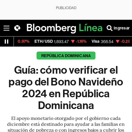
PUBLICIDAD
Ingresar
7%
ETH/USD
-1.16%
Visa
-0.28%
MercadoLi
1,893.47
368.54
REPÚBLICA DOMINICANA
Guía: cómo verificar el
pago del Bono Navideño
2024 en República
Dominicana
El apoyo monetario otorgado por el gobierno cada
diciembre está destinado para ayudar a las familias en
situación de pobreza o con ingresos bajos a cubrir los