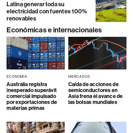
Latina generar toda su
electricidad con fuentes 100%
renovables
Económicas e internacionales
ECONOMÍA
MERCADOS
Australia registra
Caída de acciones de
inesperado superávit
semiconductores en
comercial impulsado
Asia frena el avance de
por exportaciones de
las bolsas mundiales
materias primas