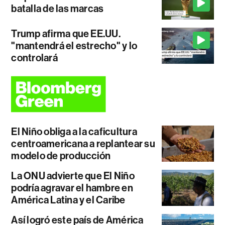
batalla de las marcas
Trump afirma que EE.UU.
"mantendrá el estrecho" y lo
controlará
El Niño obliga a la caficultura
centroamericana a replantear su
modelo de producción
La ONU advierte que El Niño
podría agravar el hambre en
América Latina y el Caribe
Así logró este país de América