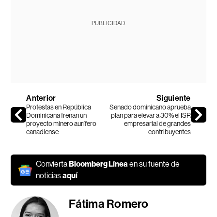
PUBLICIDAD
Anterior
Siguiente
Protestas en República
Senado dominicano aprueba
Dominicana frenan un
plan para elevar a 30% el ISR
proyecto minero aurífero
empresarial de grandes
canadiense
contribuyentes
Convierta
Bloomberg Línea
en su fuente de
noticias
aquí
Fátima Romero