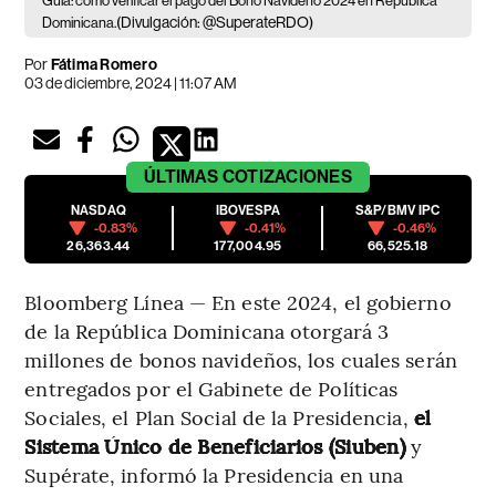
Guía: cómo verificar el pago del Bono Navideño 2024 en República
(Divulgación: @SuperateRDO)
Dominicana.
Por
Fátima Romero
03 de diciembre, 2024 | 11:07 AM
ÚLTIMAS
COTIZACIONES
NASDAQ
IBOVESPA
S&P/BMV IPC
-0.83%
-0.41%
-0.46%
26,363.44
177,004.95
66,525.18
Bloomberg Línea — En este 2024, el gobierno
de la República Dominicana otorgará 3
millones de bonos navideños, los cuales serán
entregados por el Gabinete de Políticas
Sociales, el Plan Social de la Presidencia,
el
Sistema Único de Beneficiarios (Siuben)
y
Supérate, informó la Presidencia en una