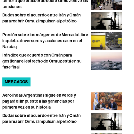
temor a que el acuerdo sobre Ormuz eleve las
tensiones
Dudas sobre el acuerdo entre Irán y Omán
para reabrir Ormuz impulsan al petróleo
Presión sobre los márgenes de MercadoLibre
inquieta a inversores y acciones caen en el
Nasdaq
Irán dice que acuerdo con Omán para
gestionar el estrecho de Ormuz está en su
fase final
MERCADOS
Aerolíneas Argentinas sigue en verde y
pagará el impuesto a las ganancias por
primera vez en su historia
Dudas sobre el acuerdo entre Irán y Omán
para reabrir Ormuz impulsan al petróleo