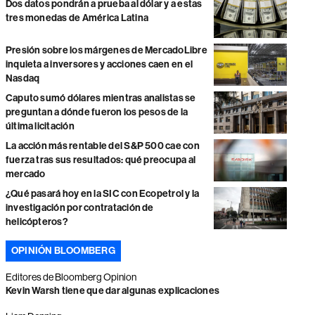
Dos datos pondrán a prueba al dólar y a estas
tres monedas de América Latina
Presión sobre los márgenes de MercadoLibre
inquieta a inversores y acciones caen en el
Nasdaq
Caputo sumó dólares mientras analistas se
preguntan a dónde fueron los pesos de la
última licitación
La acción más rentable del S&P 500 cae con
fuerza tras sus resultados: qué preocupa al
mercado
¿Qué pasará hoy en la SIC con Ecopetrol y la
investigación por contratación de
helicópteros?
OPINIÓN BLOOMBERG
Editores de Bloomberg Opinion
Kevin Warsh tiene que dar algunas explicaciones