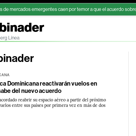
os emergentes caen por temor a que el acuerdo sobre Ormuz eleve
Abinader
berg Línea
binader
ICANA
ica Dominicana reactivarán vuelos en
sabe del nuevo acuerdo
cordado reabrir su espacio aéreo a partir del próximo
uelos entre sus países por primera vez en más de dos