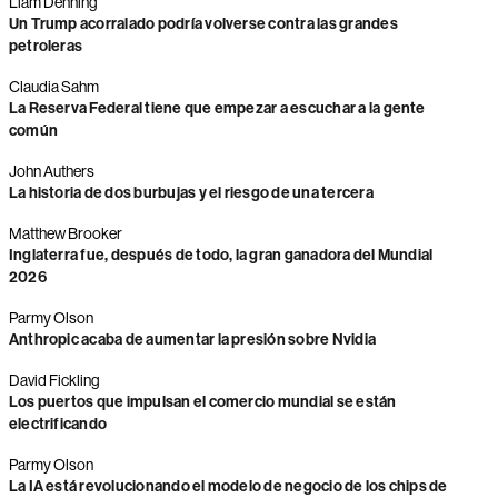
Liam Denning
Un Trump acorralado podría volverse contra las grandes
petroleras
Claudia Sahm
La Reserva Federal tiene que empezar a escuchar a la gente
común
John Authers
La historia de dos burbujas y el riesgo de una tercera
Matthew Brooker
Inglaterra fue, después de todo, la gran ganadora del Mundial
2026
Parmy Olson
Anthropic acaba de aumentar la presión sobre Nvidia
David Fickling
Los puertos que impulsan el comercio mundial se están
electrificando
Parmy Olson
La IA está revolucionando el modelo de negocio de los chips de