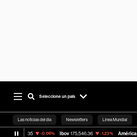
Seleccione un país
Las noticias del día
Newsletters
Línea Mundial
.35
Ibov
175,546.36
América Móvil
3.86
-0.06%
-1.23%
Bloomberg 