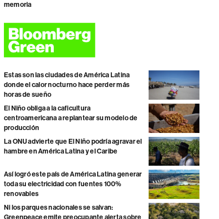
memoria
Estas son las ciudades de América Latina
donde el calor nocturno hace perder más
horas de sueño
El Niño obliga a la caficultura
centroamericana a replantear su modelo de
producción
La ONU advierte que El Niño podría agravar el
hambre en América Latina y el Caribe
Así logró este país de América Latina generar
toda su electricidad con fuentes 100%
renovables
Ni los parques nacionales se salvan:
Greenpeace emite preocupante alerta sobre