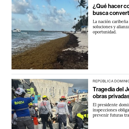
¿Qué hacer co
busca converti
La nación caribeña
soluciones y alian
oportunidad.
REPÚBLICA DOMIN
Tragedia del J
obras privada
El presidente domi
inspecciones obliga
prevenir futuras tr