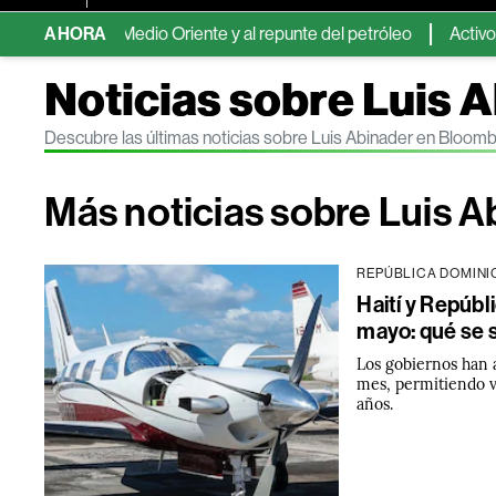
en Medio Oriente y al repunte del petróleo
AHORA
Activos de mercad
Noticias sobre Luis 
Descubre las últimas noticias sobre Luis Abinader en Bloom
Más noticias sobre Luis A
REPÚBLICA DOMIN
Haití y Repúbl
mayo: qué se 
Los gobiernos han a
mes, permitiendo v
años.