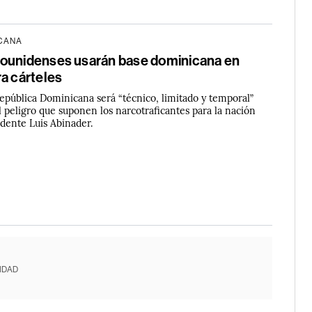
ICANA
ounidenses usarán base dominicana en
a cárteles
República Dominicana será “técnico, limitado y temporal”
l peligro que suponen los narcotraficantes para la nación
sidente Luis Abinader.
IDAD