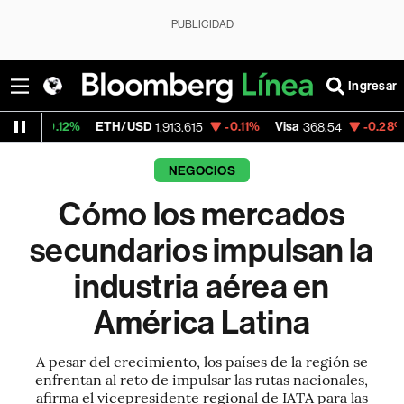
PUBLICIDAD
Ingresar
ETH/USD
-0.11%
Visa
-0.28%
MercadoLibr
1,913.615
368.54
NEGOCIOS
Cómo los mercados
secundarios impulsan la
industria aérea en
América Latina
A pesar del crecimiento, los países de la región se
enfrentan al reto de impulsar las rutas nacionales,
afirma el vicepresidente regional de IATA para las