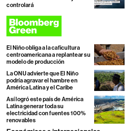
controlará
El Niño obliga a la caficultura
centroamericana a replantear su
modelo de producción
La ONU advierte que El Niño
podría agravar el hambre en
América Latina y el Caribe
Así logró este país de América
Latina generar toda su
electricidad con fuentes 100%
renovables