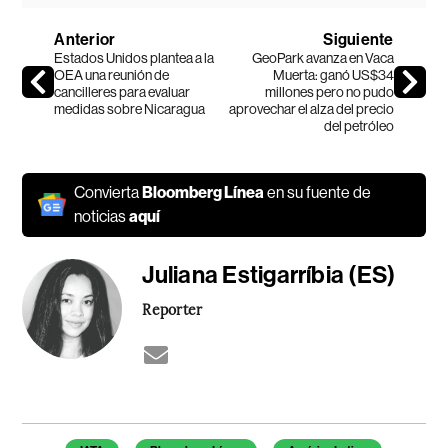
Anterior
Siguiente
Estados Unidos plantea a la
GeoPark avanza en Vaca
OEA una reunión de
Muerta: ganó US$34
cancilleres para evaluar
millones pero no pudo
medidas sobre Nicaragua
aprovechar el alza del precio
del petróleo
Convierta
Bloomberg Línea
en su fuente de
noticias
aquí
Juliana Estigarríbia (ES)
Reporter
Temas de este artículo