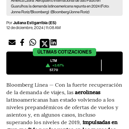
América Latina
Aeropuerto Internacional de São Paulo en
Guarulhos: la demanda latinoamericana repunta en 2024 (Foto:
Jonne Roriz/Bloomberg)
(Bloomberg/Jonne Roriz)
Por
Juliana Estigarríbia (ES)
12 de diciembre, 2024 | 11:08 AM
ÚLTIMAS
COTIZACIONES
LTM
+3.67%
57.70
Bloomberg Línea — Con la fuerte recuperación
de la demanda de viajes, las
aerolíneas
latinoamericanas han estado volviendo a los
niveles prepandémicos de ofertas de vuelos y
asientos y, en algunos casos, incluso
superando los niveles de 2019,
impulsadas en