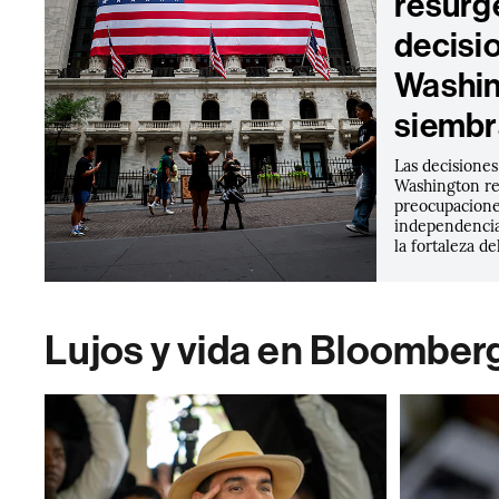
resurg
decisi
Washin
siembr
Las decisiones
Washington re
preocupaciones
independencia
la fortaleza de
Lujos y vida en Bloomber