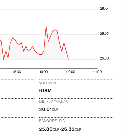
26.10
25.95
25.80
18:00
19:00
20:00
21:00
VOLUMEN
618M
MÍN. 52 SEMANAS
20.01
CLP
RANGO DEL DÍA
-
25.80
26.35
CLP
CLP