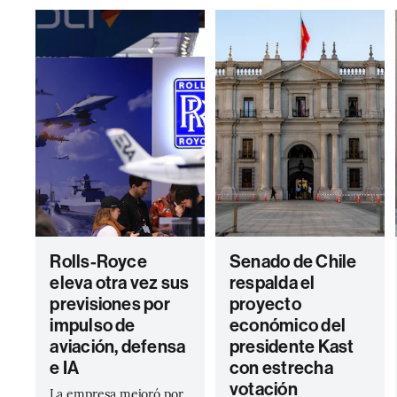
Rolls-Royce
Senado de Chile
eleva otra vez sus
respalda el
previsiones por
proyecto
impulso de
económico del
aviación, defensa
presidente Kast
e IA
con estrecha
votación
La empresa mejoró por