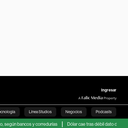
Ingresar
ecnología
Línea Studios
Negocios
Podcasts
ancos y corredurías
Dólar cae tras débil dato de empleo en EE
English