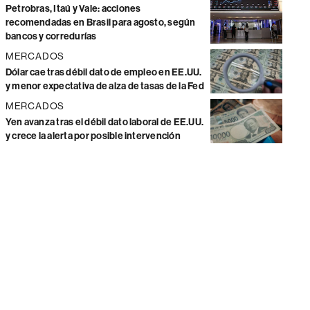
Petrobras, Itaú y Vale: acciones
recomendadas en Brasil para agosto, según
bancos y corredurías
MERCADOS
Dólar cae tras débil dato de empleo en EE.UU.
y menor expectativa de alza de tasas de la Fed
MERCADOS
Yen avanza tras el débil dato laboral de EE.UU.
y crece la alerta por posible intervención