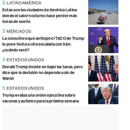
2
LATINOAMÉRICA
Estas son las ciudades de América Latina
donde el calor nocturno hace perder más
horas de sueño
3
MERCADOS
La consultora que anticipó el TACO de Trump
le pone fecha a otra escalada con Irán:
¿cuándo será?
4
ESTADOS UNIDOS
Donald Trump insiste en bajar las tasas, pero
dice que la decisión no depende solo de
Warsh
5
ESTADOS UNIDOS
Trump evalúa una orden ejecutiva sobre
vacunas y autismo para la próxima semana