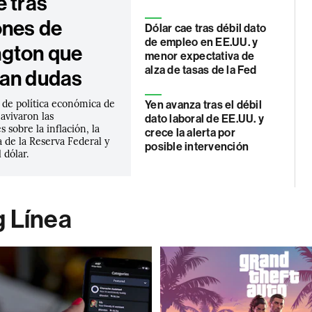
e tras
ones de
Dólar cae tras débil dato
de empleo en EE.UU. y
gton que
menor expectativa de
alza de tasas de la Fed
an dudas
 de política económica de
Yen avanza tras el débil
avivaron las
dato laboral de EE.UU. y
 sobre la inflación, la
crece la alerta por
 de la Reserva Federal y
posible intervención
l dólar.
g Línea