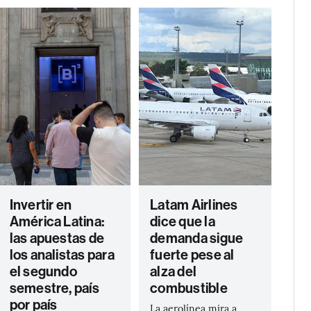
Invertir en
Latam Airlines
América Latina:
dice que la
las apuestas de
demanda sigue
los analistas para
fuerte pese al
el segundo
alza del
semestre, país
combustible
por país
La aerolínea mira a