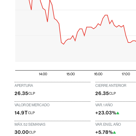
14:00
15:00
16:00
17:00
APERTURA
CIERRE ANTERIOR
26.35
26.35
CLP
CLP
VALOR DE MERCADO
VAR. 1 AÑO
14.9T
+23.03%
CLP
MÁX. 52 SEMANAS
VAR. EN EL AÑO
30.00
+5.78%
CLP