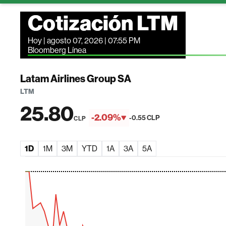
Cotización LTM
Hoy | agosto 07, 2026 | 07:55 PM
Bloomberg Línea
Latam Airlines Group SA
LTM
25.80
-2.09%
-0.55 CLP
CLP
1D
1M
3M
YTD
1A
3A
5A