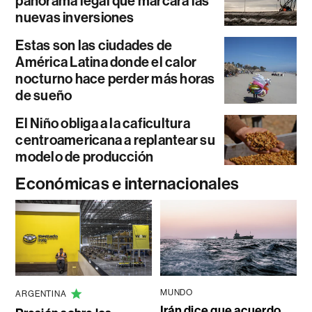
panorama legal que marcará las
nuevas inversiones
Estas son las ciudades de
América Latina donde el calor
nocturno hace perder más horas
de sueño
El Niño obliga a la caficultura
centroamericana a replantear su
modelo de producción
Económicas e internacionales
MUNDO
ARGENTINA
Irán dice que acuerdo