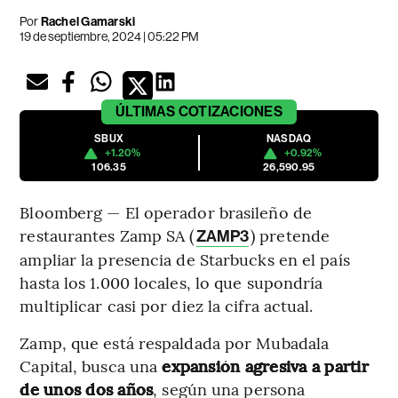
Por
Rachel Gamarski
19 de septiembre, 2024 | 05:22 PM
ÚLTIMAS
COTIZACIONES
SBUX
NASDAQ
+1.20%
+0.92%
106.35
26,590.95
Bloomberg — El operador brasileño de
restaurantes Zamp SA (
) pretende
ZAMP3
ampliar la presencia de Starbucks en el país
hasta los 1.000 locales, lo que supondría
multiplicar casi por diez la cifra actual.
Zamp, que está respaldada por Mubadala
Capital, busca una
expansión agresiva a partir
de unos dos años
, según una persona