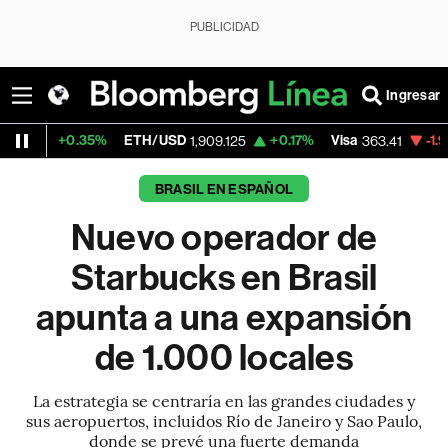
PUBLICIDAD
Ingresar
5%
ETH/USD
+0.17%
Visa
-1.91%
MercadoL
1,909.125
363.41
BRASIL EN ESPAÑOL
Nuevo operador de
Starbucks en Brasil
apunta a una expansión
de 1.000 locales
La estrategia se centraría en las grandes ciudades y
sus aeropuertos, incluidos Río de Janeiro y Sao Paulo,
donde se prevé una fuerte demanda