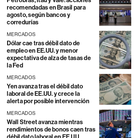
Petrobras, Itaú y Vale: acciones
recomendadas en Brasil para
agosto, según bancos y
corredurías
MERCADOS
Dólar cae tras débil dato de
empleo en EE.UU. y menor
expectativa de alza de tasas de
la Fed
MERCADOS
Yen avanza tras el débil dato
laboral de EE.UU. y crece la
alerta por posible intervención
MERCADOS
Wall Street avanza mientras
rendimientos de bonos caen tras
débil dato laboral en EE.UU.