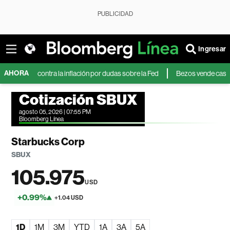
PUBLICIDAD
Ingresar
AHORA
s contra la inflación por dudas sobre la Fed
Bezos vende casi US$350 m
Cotización SBUX
agosto 05, 2026 | 07:55 PM
Bloomberg Línea
Starbucks Corp
SBUX
105.975
USD
+0.99%
+1.04 USD
1D
1M
3M
YTD
1A
3A
5A