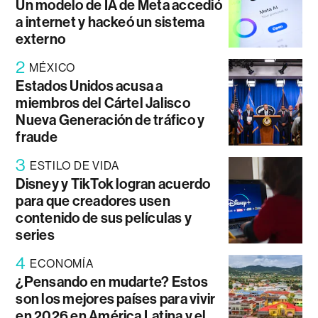
Un modelo de IA de Meta accedió
a internet y hackeó un sistema
externo
2
MÉXICO
Estados Unidos acusa a
miembros del Cártel Jalisco
Nueva Generación de tráfico y
fraude
3
ESTILO DE VIDA
Disney y TikTok logran acuerdo
para que creadores usen
contenido de sus películas y
series
4
ECONOMÍA
¿Pensando en mudarte? Estos
son los mejores países para vivir
en 2026 en América Latina y el