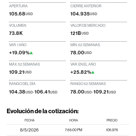
APERTURA
CIERRE ANTERIOR
105.68
104.935
USD
USD
VOLUMEN
VALOR DE MERCADO
73.8K
121B
USD
VAR. 1 AÑO
MÍN. 52 SEMANAS
+19.09%
78.00
USD
MÁX. 52 SEMANAS
VAR. EN EL AÑO
109.21
+25.82%
USD
RANGO DEL DÍA
RANGO 52 SEMANAS
104.38
-
106.41
78.00
-
109.21
USD
USD
USD
USD
Evolución de la cotización:
FECHA
HORA
PRECIO
8/5/2026
7:55:00 PM
105.975