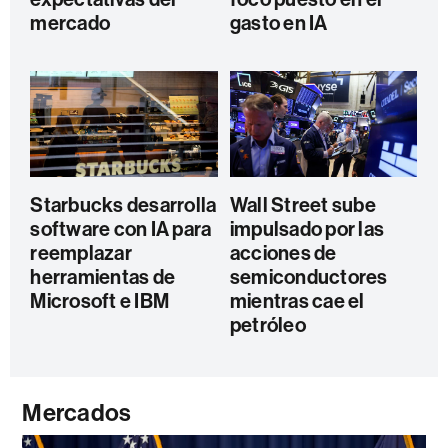
mercado
gasto en IA
Starbucks desarrolla
Wall Street sube
software con IA para
impulsado por las
reemplazar
acciones de
herramientas de
semiconductores
Microsoft e IBM
mientras cae el
petróleo
Mercados