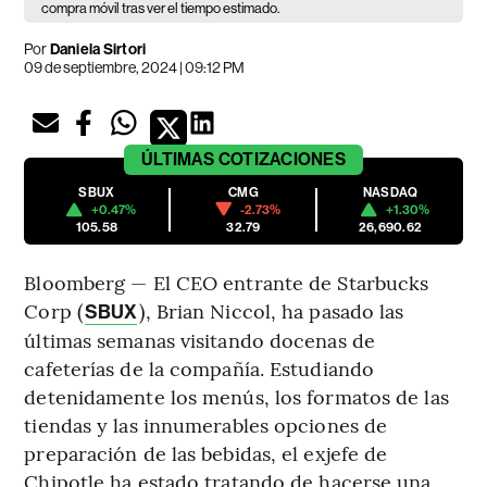
compra móvil tras ver el tiempo estimado.
Por
Daniela Sirtori
09 de septiembre, 2024 | 09:12 PM
ÚLTIMAS
COTIZACIONES
SBUX
CMG
NASDAQ
+0.47%
-2.73%
+1.30%
105.58
32.79
26,690.62
Bloomberg — El CEO entrante de Starbucks
Corp (
), Brian Niccol, ha pasado las
SBUX
últimas semanas visitando docenas de
cafeterías de la compañía. Estudiando
detenidamente los menús, los formatos de las
tiendas y las innumerables opciones de
preparación de las bebidas, el exjefe de
Chipotle ha estado tratando de hacerse una