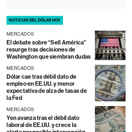
NOTICIAS DEL DÓLAR HOY
MERCADOS
El debate sobre “Sell América”
resurge tras decisiones de
Washington que siembran dudas
MERCADOS
Dólar cae tras débil dato de
empleo en EE.UU. y menor
expectativa de alza de tasas de
la Fed
MERCADOS
Yen avanza tras el débil dato
laboral de EE.UU. y crece la
alerta por posible intervención