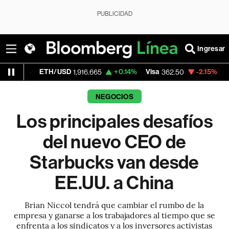
PUBLICIDAD
Ingresar
ETH/USD
+0.14%
Visa
-2.15%
MercadoLibr
1,916.665
362.50
NEGOCIOS
Los principales desafíos
del nuevo CEO de
Starbucks van desde
EE.UU. a China
Brian Niccol tendrá que cambiar el rumbo de la
empresa y ganarse a los trabajadores al tiempo que se
enfrenta a los sindicatos y a los inversores activistas