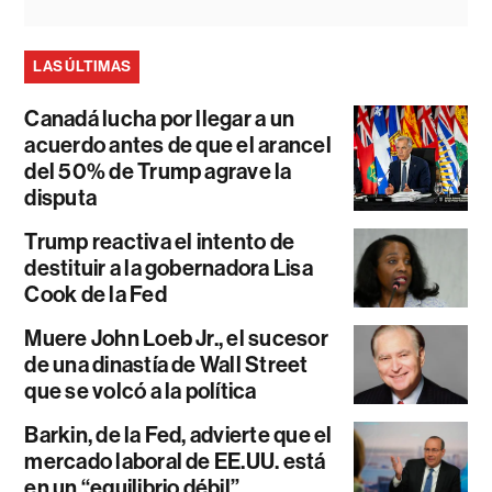
LAS ÚLTIMAS
Canadá lucha por llegar a un
acuerdo antes de que el arancel
del 50% de Trump agrave la
disputa
Trump reactiva el intento de
destituir a la gobernadora Lisa
Cook de la Fed
Muere John Loeb Jr., el sucesor
de una dinastía de Wall Street
que se volcó a la política
Barkin, de la Fed, advierte que el
mercado laboral de EE.UU. está
en un “equilibrio débil”