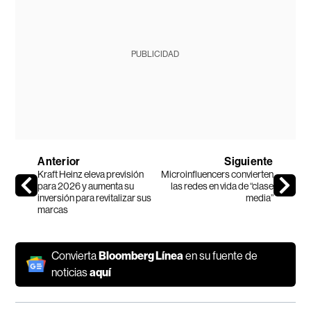
PUBLICIDAD
Anterior
Siguiente
Kraft Heinz eleva previsión
Microinfluencers convierten
para 2026 y aumenta su
las redes en vida de “clase
inversión para revitalizar sus
media”
marcas
Convierta
Bloomberg Línea
en su fuente de
noticias
aquí