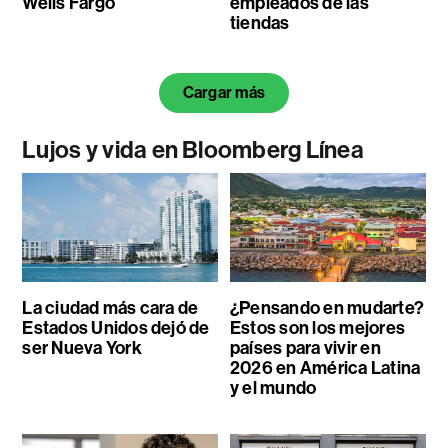
Wells Fargo
empleados de las
tiendas
Cargar más
Lujos y vida en Bloomberg Línea
La ciudad más cara de
¿Pensando en mudarte?
Estados Unidos dejó de
Estos son los mejores
ser Nueva York
países para vivir en
2026 en América Latina
y el mundo