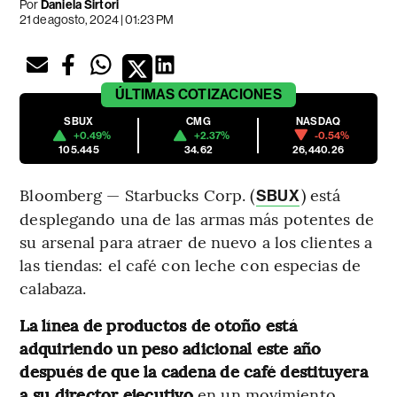
Por
Daniela Sirtori
21 de agosto, 2024 | 01:23 PM
ÚLTIMAS
COTIZACIONES
SBUX
CMG
NASDAQ
+0.49%
+2.37%
-0.54%
105.445
34.62
26,440.26
Bloomberg — Starbucks Corp. (
) está
SBUX
desplegando una de las armas más potentes de
su arsenal para atraer de nuevo a los clientes a
las tiendas: el café con leche con especias de
calabaza.
La línea de productos de otoño está
adquiriendo un peso adicional este año
después de que la cadena de café destituyera
a su director ejecutivo
en un movimiento