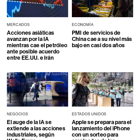
MERCADOS
ECONOMÍA
Acciones asiáticas
PMI de servicios de
avanzan por la IA
China cae a su nivel más
mientras cae el petróleo
bajo en casi dos años
ante posible acuerdo
entre EE.UU. e Irán
NEGOCIOS
ESTADOS UNIDOS
El auge de la IA se
Apple se prepara para el
extiende a las acciones
lanzamiento del iPhone
industriales, según
con un sorteo para