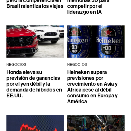
pero la competencia en
memorias 3D para
Brasil ralentiza los viajes
competir por el
liderazgo en IA
NEGOCIOS
NEGOCIOS
Honda eleva su
Heineken supera
previsión de ganancias
previsiones por
por el yen débil y la
crecimiento en Asia y
demanda de híbridos en
África pese al débil
EE.UU.
consumo en Europa y
América