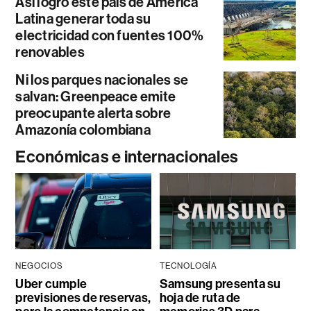
Así logró este país de América
Latina generar toda su
electricidad con fuentes 100%
renovables
Ni los parques nacionales se
salvan: Greenpeace emite
preocupante alerta sobre
Amazonía colombiana
Económicas e internacionales
NEGOCIOS
TECNOLOGÍA
Uber cumple
Samsung presenta su
previsiones de reservas,
hoja de ruta de