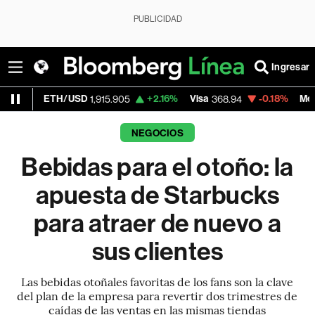
PUBLICIDAD
Ingresar
TH/USD
+2.16%
Visa
-0.18%
MercadoLibre
1,915.905
368.94
1
NEGOCIOS
Bebidas para el otoño: la
apuesta de Starbucks
para atraer de nuevo a
sus clientes
Las bebidas otoñales favoritas de los fans son la clave
del plan de la empresa para revertir dos trimestres de
caídas de las ventas en las mismas tiendas