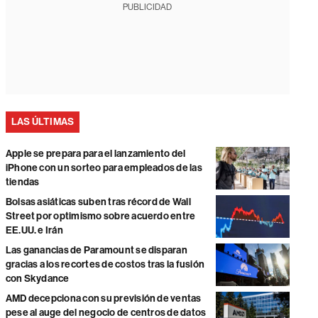
PUBLICIDAD
LAS ÚLTIMAS
Apple se prepara para el lanzamiento del
iPhone con un sorteo para empleados de las
tiendas
Bolsas asiáticas suben tras récord de Wall
Street por optimismo sobre acuerdo entre
EE.UU. e Irán
Las ganancias de Paramount se disparan
gracias a los recortes de costos tras la fusión
con Skydance
AMD decepciona con su previsión de ventas
pese al auge del negocio de centros de datos