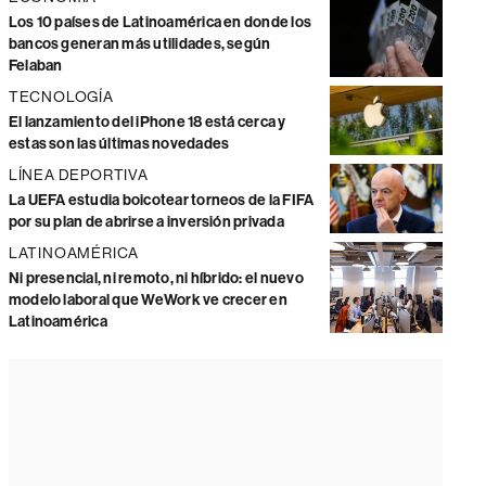
Los 10 países de Latinoamérica en donde los
bancos generan más utilidades, según
Felaban
TECNOLOGÍA
El lanzamiento del iPhone 18 está cerca y
estas son las últimas novedades
LÍNEA DEPORTIVA
La UEFA estudia boicotear torneos de la FIFA
por su plan de abrirse a inversión privada
LATINOAMÉRICA
Ni presencial, ni remoto, ni híbrido: el nuevo
modelo laboral que WeWork ve crecer en
Latinoamérica