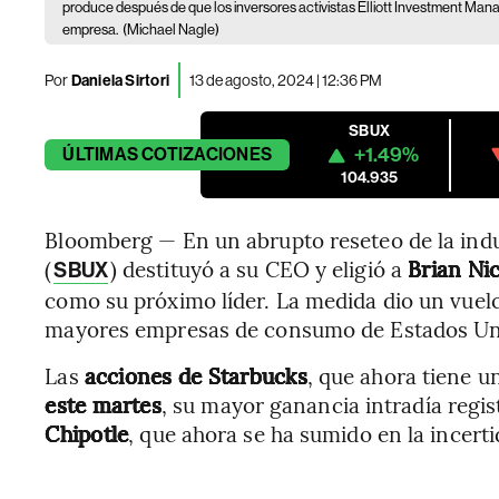
produce después de que los inversores activistas Elliott Investment Ma
empresa.
(Michael Nagle)
Por
Daniela Sirtori
13 de agosto, 2024 | 12:36 PM
SBUX
+1.49%
ÚLTIMAS
COTIZACIONES
104.935
Bloomberg — En un abrupto reseteo de la indu
(
) destituyó a su CEO y eligió a
Brian Nic
SBUX
como su próximo líder. La medida dio un vuelc
mayores empresas de consumo de Estados Un
Las
acciones de Starbucks
, que ahora tiene u
este martes
, su mayor ganancia intradía regis
Chipotle
, que ahora se ha sumido en la incer