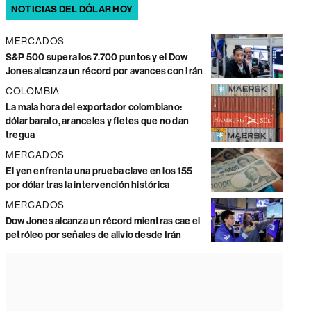
NOTICIAS DEL DÓLAR HOY
MERCADOS
S&P 500 supera los 7.700 puntos y el Dow
Jones alcanza un récord por avances con Irán
COLOMBIA
La mala hora del exportador colombiano:
dólar barato, aranceles y fletes que no dan
tregua
MERCADOS
El yen enfrenta una prueba clave en los 155
por dólar tras la intervención histórica
MERCADOS
Dow Jones alcanza un récord mientras cae el
petróleo por señales de alivio desde Irán