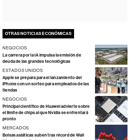
OTRAS NOTICIAS ECONÓMICAS
NEGOCIOS
La carrera por la IA impulsa la emisión de
deuda de las grandes tecnológicas
ESTADOS UNIDOS
Apple se prepara para el lanzamiento del
iPhone con un sorteo para empleados de las
tiendas
NEGOCIOS
Principal científico de Huawei advierte sobre
el límite de chips al que Nvidia se enfrentará
pronto
MERCADOS
Bolsas asiáticas suben tras récord de Wall