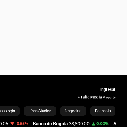
Ingresar
ecnología
Línea Studios
Negocios
Podcasts
Banco de Bogota
38,800.00
Apple
309.25
55%
0.00%
English