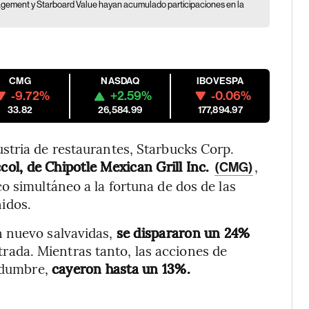
nagement y Starboard Value hayan acumulado participaciones en la
CMG
NASDAQ
IBOVESPA
-9.72%
+2.59%
-0.06%
33.82
26,584.99
177,894.97
stria de restaurantes, Starbucks Corp.
col, de Chipotle Mexican Grill Inc.
,
(CMG)
o simultáneo a la fortuna de dos de las
idos.
n nuevo salvavidas,
se dispararon un 24%
trada. Mientras tanto, las acciones de
tidumbre,
cayeron hasta un 13%.