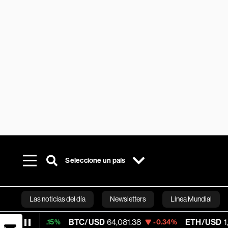
Seleccione un país
Las noticias del día
Newsletters
Línea Mundial
BTC/USD
64,081.38
ETH/USD
1,865.633
+0.15%
-0.34%
Bloomberg 