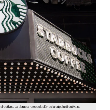
directivos.
La abrupta remodelación de la cúpula directiva se